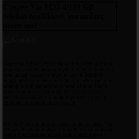
Casper Via M35 4/128 GB
telefon özellikleri, yorumları,
alınır mı?
11 Kasım 2023
Casper Via M35 4/128 GB cep telefonu BİM tarafından
yayınlanan yeni kataloğa göre yeni haftada marketlerdeki
yerini alacak. Casper’in birçok elektronik ürününde
olduğu gibi bu cep telefonunda da fiyat performans olup
olmadığı birçok kişi tarafından merak ediliyor. Telefon
ihtiyacı olan kişiler Casper Via M35 4/128 GB cep
telefonunun özelliklerini, kullanıcı yorumlarını ve alınıp
alınmayacağını merak etmeye başladı.
BİM’de 17 Kasım itibariyle satışa sunulacak Casper Via
M35 4/128 GB cep telefonu 5 bin 499 TL’den verilecek.
Uygun fiyat üzerinden telefon sahibi olmak isteyen