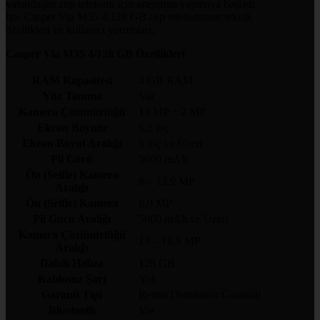
vatandaşlar cep telefonu için araştırma yapmaya başladı.
İşte Casper Via M35 4/128 GB cep telefonunun teknik
özellikleri ve kullanıcı yorumları;
Casper Via M35 4/128 GB Özellikleri
RAM Kapasitesi
4 GB RAM
Yüz Tanıma
Var
Kamera Çözünürlüğü
13 MP + 2 MP
Ekran Boyutu
6,5 inç
Ekran Boyut Aralığı
6 inç ve Üzeri
Pil Gücü
5000 mAh
Ön (Selfie) Kamera
8 – 13,9 MP
Aralığı
Ön (Selfie) Kamera
8,0 MP
Pil Gücü Aralığı
5000 mAh ve Üzeri
Kamera Çözünürlüğü
13 – 19,9 MP
Aralığı
Dahili Hafıza
128 GB
Kablosuz Şarj
Yok
Garanti Tipi
Resmi Distribütör Garantili
Bluetooth
Var