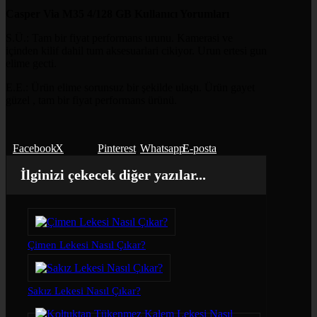
Casper Via M35 4/128 GB Kullanıcı Yorumları
S.Ü.: Tam bir fiyat performans urunu. Kamerasi ve
içinden kilif dahil tum aksesuarlari cikiyor. Urun ertesi gun
elime gecti.
E.E.: Ürün elime sorunsuz bir şekilde ulaştı. Ürün gayet
güzel , tam bir fiyat performans ürünü.
Facebook
X
Pinterest
Whatsapp
E-posta
İlginizi çekecek diğer yazılar...
Çimen Lekesi Nasıl Çıkar?
Sakız Lekesi Nasıl Çıkar?