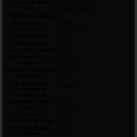
Arttırılabilir Hafıza
256 GB’a kadar
Zil Tipi
Polifonik – MP3
Görüntülü Konuşma
Var
Konuşma Süresi
8 saat
İşletim Sistemi
Android 11
Entegre Kamera
Var
Video Oynatma
Var
Suya / Toza Dayanıklılık
Var
Dokunmatik Ekran
Var
Ekran Tipi
IPS LCD
HandsFree (Eller Serbest)
Var
Dahili Modem
Yok
Kamera Zoom
6x, Var
(Yakınlaştırma)
GPS (Küresel
Var
Konumlama Sistemi)
Telefon Tipi
Bar Tipi
E-mail Desteği
Var
Parmak İzi Okuyucu
Var
NFC (Yakın Alan
Var
İletişimi)