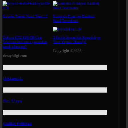
Kepenk Tamiri Nasıl Yapılır?
Kurumuş Pimapen Bantları
Nasıl Temizlenir
Oukitel C32 128 GB Cep
3 Farklı Seçenekle Kapadokya
Telefonu kullanıcı yorumları,
Turu Yapma Olanağı!
nasıl, alınır mı?
Copyright ©2026 -
detaybilgi.com
Hakkımızda
Bize Ulaşın
Gizlilik Politikası