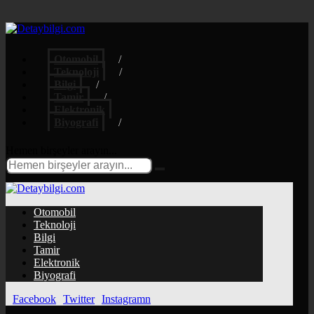
Otomobil
Teknoloji
Bilgi
Tamir
Elektronik
Biyografi
Hemen birşeyler arayın...
Otomobil
Teknoloji
Bilgi
Tamir
Elektronik
Biyografi
Facebook
Twitter
Instagramn