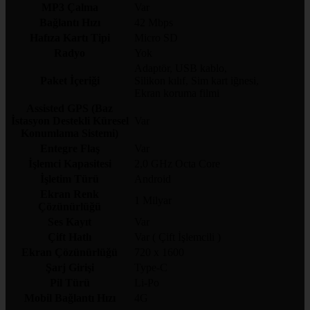
MP3 Çalma
Var
Bağlantı Hızı
42 Mbps
Hafıza Kartı Tipi
Micro SD
Radyo
Yok
Adaptör, USB kablo,
Paket İçeriği
Silikon kılıf, Sim kart iğnesi,
Ekran koruma filmi
Assisted GPS (Baz
İstasyon Destekli Küresel
Var
Konumlama Sistemi)
Entegre Flaş
Var
İşlemci Kapasitesi
2,0 GHz Octa Core
İşletim Türü
Android
Ekran Renk
1 Milyar
Çözünürlüğü
Ses Kayıt
Var
Çift Hatlı
Var ( Çift İşlemcili )
Ekran Çözünürlüğü
720 x 1600
Şarj Girişi
Type-C
Pil Türü
Li-Po
Mobil Bağlantı Hızı
4G