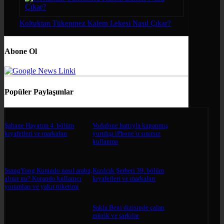
Koltuktan Tükenmez Kalem Lekesi Nasıl Çıkar?
Abone Ol
Popüler Paylaşımlar
Şahane Hayatım 4. bölüm
Vodafone hattıyla kapanmış
kıyafetleri ve markaları
yurtdışı iPhone’u sınırsız
kullanma
SsangYong Korando nasıl araba,
Kızılcık Şerbeti 39. bölüm
alınır mı? Korando kullanıcı
kıyafetleri ve markaları
yorumları ve yakıt tüketimi
Sakla Beni dizisinde çalan
müzik ve şarkılar