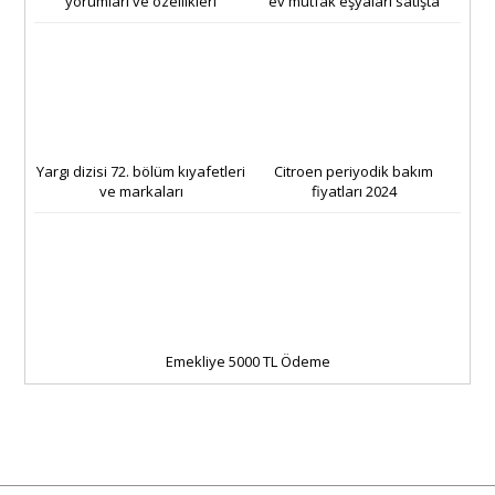
yorumları ve özellikleri
ev mutfak eşyaları satışta
Yargı dizisi 72. bölüm kıyafetleri
Citroen periyodik bakım
ve markaları
fiyatları 2024
Emekliye 5000 TL Ödeme