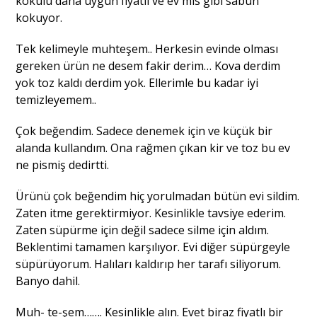
kokulu daha uygun fiyatlı ve ev mis gibi sabun
kokuyor.
Tek kelimeyle muhteşem.. Herkesin evinde olması
gereken ürün ne desem fakir derim… Kova derdim
yok toz kaldı derdim yok. Ellerimle bu kadar iyi
temizleyemem..
Çok beğendim. Sadece denemek için ve küçük bir
alanda kullandım. Ona rağmen çıkan kir ve toz bu ev
ne pismiş dedirtti.
Ürünü çok beğendim hiç yorulmadan bütün evi sildim.
Zaten itme gerektirmiyor. Kesinlikle tavsiye ederim.
Zaten süpürme için değil sadece silme için aldım.
Beklentimi tamamen karşılıyor. Evi diğer süpürgeyle
süpürüyorum. Halıları kaldırıp her tarafı siliyorum.
Banyo dahil.
Muh- te-şem……. Kesinlikle alın. Evet biraz fiyatlı bir