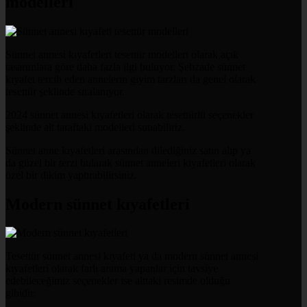
modelleri
Sünnet annesi kıyafetleri tesettür modelleri olarak açık
tasarımlara göre daha fazla ilgi buluyor. Şehzade sünnet
kıyafet tercih eden annelerin giyim tarzları da genel olarak
tesettür şeklinde sıralanıyor.
2024 sünnet annesi kıyafetleri olarak tesettürlü seçenekler
şeklinde alt taraftaki modelleri sunabiliriz.
Sünnet anne kıyafetleri arasından dilediğiniz satın alıp ya
da güzel bir terzi bularak sünnet anneleri kıyafetleri olarak
özel bir dikim yaptırabilirsiniz.
Modern sünnet kıyafetleri
Tesettür sünnet annesi kıyafeti ya da modern sünnet annesi
kıyafetleri olarak farlı arama yapanlar için tavsiye
edebileceğimiz seçenekler ise alttaki resimde olduğu
gibidir.