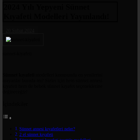
2024 Yılı Yepyeni Sünnet
Kıyafeti Modelleri Yayınlandı!
20 Şubat 2024
sunnet-kiyafeti
Sünnet kıyafeti
modelleri konusunda en yenilerini
arayanlar burada mı? Sizler için hem sünnet annesi
kıyafeti hem de bebek sünnet kıyafet seçeneklerine
değineceğiz!
İçindekiler
Sünnet annesi kıyafetleri neler?
2 el sünnet kıyafeti