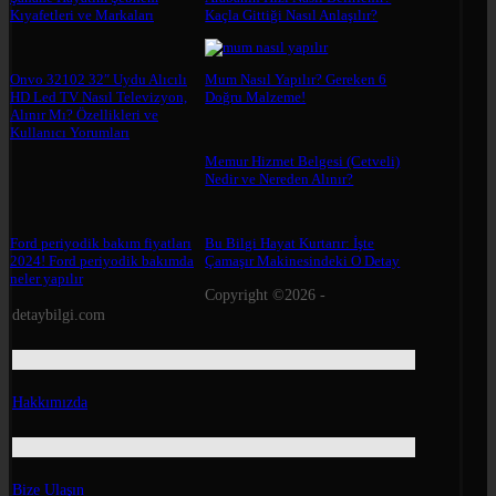
Kıyafetleri ve Markaları
Kaçla Gittiği Nasıl Anlaşılır?
Onvo 32102 32″ Uydu Alıcılı
Mum Nasıl Yapılır? Gereken 6
HD Led TV Nasıl Televizyon,
Doğru Malzeme!
Alınır Mı? Özellikleri ve
Kullanıcı Yorumları
Memur Hizmet Belgesi (Cetveli)
Nedir ve Nereden Alınır?
Ford periyodik bakım fiyatları
Bu Bilgi Hayat Kurtarır: İşte
2024! Ford periyodik bakımda
Çamaşır Makinesindeki O Detay
neler yapılır
Copyright ©2026 -
detaybilgi.com
Hakkımızda
Bize Ulaşın