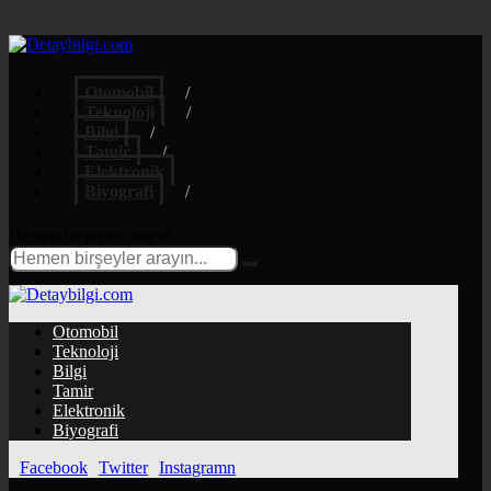
Otomobil
Teknoloji
Bilgi
Tamir
Elektronik
Biyografi
Hemen birşeyler arayın...
Otomobil
Teknoloji
Bilgi
Tamir
Elektronik
Biyografi
Facebook
Twitter
Instagramn