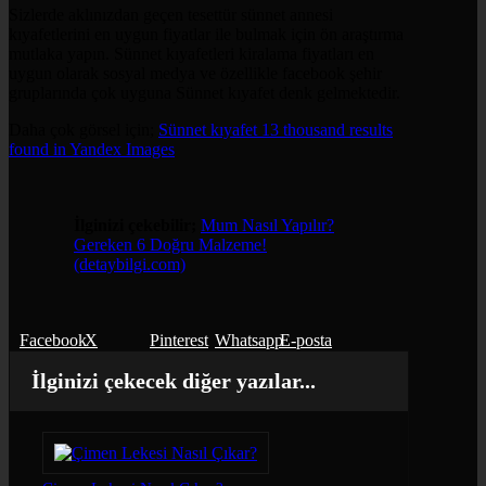
Sizlerde aklınızdan geçen tesettür sünnet annesi
kıyafetlerini en uygun fiyatlar ile bulmak için ön araştırma
mutlaka yapın. Sünnet kıyafetleri kiralama fiyatları en
uygun olarak sosyal medya ve özellikle facebook şehir
gruplarında çok uyguna Sünnet kıyafet denk gelmektedir.
Daha çok görsel için;
Sünnet kıyafet 13 thousand results
found in Yandex Images
İlginizi çekebilir;
Mum Nasıl Yapılır?
Gereken 6 Doğru Malzeme!
(detaybilgi.com)
Facebook
X
Pinterest
Whatsapp
E-posta
İlginizi çekecek diğer yazılar...