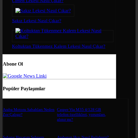
Çimen Lekesi Nasıl Çıkar?
Sakız Lekesi Nasıl Çıkar?
Koltuktan Tükenmez Kalem Lekesi Nasıl Çıkar?
Abone Ol
Popüler Paylaşımlar
Araba Motoru Sabahları Neden
Casper Via M35 4/128 GB
Zor Çalışır?
telefon özellikleri, yorumları,
alınır mı?
Şahane Hayatım Şebnem
Arabanın Hızı Nasıl Belirlenir?