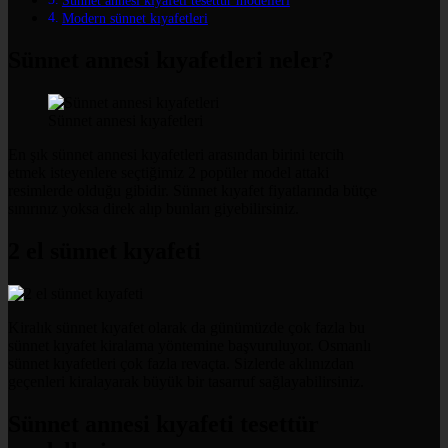
Sünnet annesi kıyafeti tesettür modelleri
Modern sünnet kıyafetleri
Sünnet annesi kıyafetleri neler?
Sünnet annesi kıyafetleri
En şık sünnet annesi kıyafetleri arasından birini tercih
etmek isteyenlere seçtiğimiz 2 popüler model attaki
resimlerde olduğu gibidir. Sünnet kıyafet fiyatlarında bütçe
sınırınız yoksa direk alıp bunları giyebilirsiniz.
2 el sünnet kıyafeti
Kiralık sünnet kıyafet olarak da günümüzde çok fazla bu
sünnet kıyafet kiralama yöntemine başvuruluyor. Osmanlı
sünnet kıyafetleri çok fazla revaçta. Sizlerde aklınızdan
geçenleri kiralayarak büyük bir tasarruf sağlayabilirsiniz.
Sünnet annesi kıyafeti tesettür