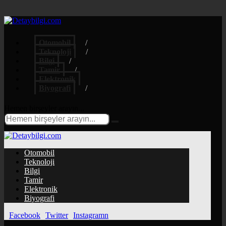
Otomobil
Teknoloji
Bilgi
Tamir
Elektronik
Biyografi
Hemen birşeyler arayın...
Otomobil
Teknoloji
Bilgi
Tamir
Elektronik
Biyografi
Facebook
Twitter
Instagramn