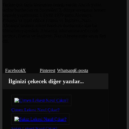
Tarihte çok fazla ültimatom örneği vardır. Ancak yakın
tarihte bunlardan en önemlileri 2. dünya savaşının hemen
başında yaşanmıştır. 1 Eylül 1939 günü Almanya,
Polonya’yı işgal edince Fransa ve İngiltere, Nazi
Almanya’sınatüm askeri harekatı durdurması için bir
ültimatom yayınladı. Almanya, ültimatoma red cevab
verince, Fransa ve İngiltere, Nazi Almanyasına savaş ilan
etti.
Facebook
X
Pinterest
Whatsapp
E-posta
İlginizi çekecek diğer yazılar...
Çimen Lekesi Nasıl Çıkar?
Sakız Lekesi Nasıl Çıkar?