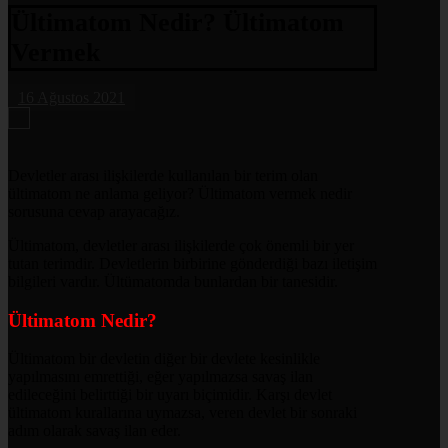
Ültimatom Nedir? Ültimatom
Vermek
16 Ağustos 2021
Devletler arası ilişkilerde kullanılan bir terim olan
ültimatom ne anlama geliyor? Ültimatom vermek nedir
sorusuna cevap arayacağız.
Ültimatom, devletler arası ilişkilerde çok önemli bir yer
tutan terimdir. Devletlerin birbirine gönderdiği bazı iletişim
bilgileri vardır. Ültümatomda bunlardan bir tanesidir.
Ültimatom Nedir?
Ültimatom bir devletin diğer bir devlete kesinlikle
yapılmasını emrettiği, eğer yapılmazsa savaş ilan
edileceğini belirttiği bir uyarı biçimidir. Karşı devlet
ültimatom kurallarına uymazsa, veren devlet bir sonraki
adım olarak savaş ilan eder.