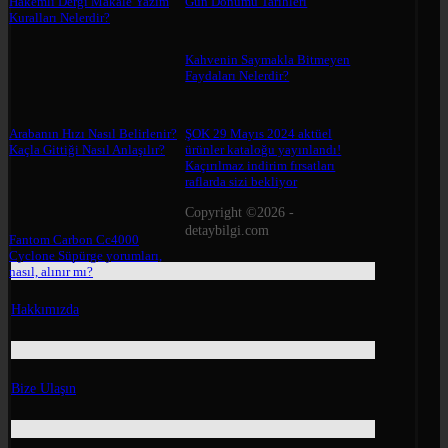
Hakemli Dergi Makale Yazım
Gün Dönümü Tarihleri
Kuralları Nelerdir?
Kahvenin Saymakla Bitmeyen
Faydaları Nelerdir?
Arabanın Hızı Nasıl Belirlenir?
ŞOK 29 Mayıs 2024 aktüel
Kaçla Gittiği Nasıl Anlaşılır?
ürünler kataloğu yayınlandı!
Kaçırılmaz indirim fırsatları
raflarda sizi bekliyor
Copyright ©2026 -
detaybilgi.com
Fantom Carbon Cc4000
Cyclone Süpürge yorumları,
nasıl, alınır mı?
Hakkımızda
Bize Ulaşın