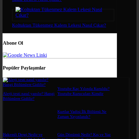
Koltuktan Tükenmez Kalem Lekesi Nasıl Çıkar?
Abone Ol
Popüler Paylaşımlar
Youtube Kaç Yılında Kuruldu?
Alerji testi nasıl yapılır? Hangi
Youtube Kurucuları Kimdir
Bölümlere Gidilir?
Kurtlar Vadisi İlk Bölümü Ne
Zaman Yayınlandı?
Hakemli Dergi Nedir ve
Gün Dönümü Nedir? Kış ve Yaz