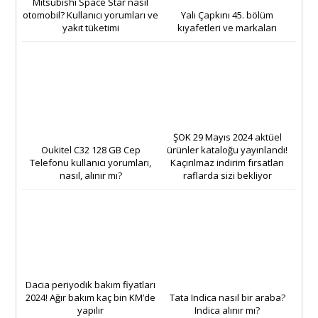
Mitsubishi Space Star nasıl
otomobil? Kullanıcı yorumları ve
Yalı Çapkını 45. bölüm
yakıt tüketimi
kıyafetleri ve markaları
ŞOK 29 Mayıs 2024 aktüel
Oukitel C32 128 GB Cep
ürünler kataloğu yayınlandı!
Telefonu kullanıcı yorumları,
Kaçırılmaz indirim fırsatları
nasıl, alınır mı?
raflarda sizi bekliyor
Dacia periyodik bakım fiyatları
2024! Ağır bakım kaç bin KM’de
Tata Indica nasıl bir araba?
yapılır
Indica alınır mı?