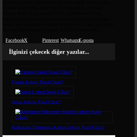
otomobil almak isteyen hem de daha düşük bütçesi olan
kişilere hitap eden model birçok bakımdan seviliyor.
Aracın ikinci el piyasasının fazla bulunmaması satış
yaparken sorunlarla karşılaşmanıza neden olabilir. Fakat
uzun süreli kullanım yapmak isteyen birçok kişi için temiz
bir araç bulunmasıyla ulaşım ihtiyacı karşılanabilir.
Facebook
X
Pinterest
Whatsapp
E-posta
İlginizi çekecek diğer yazılar...
Çimen Lekesi Nasıl Çıkar?
Sakız Lekesi Nasıl Çıkar?
Koltuktan Tükenmez Kalem Lekesi Nasıl Çıkar?