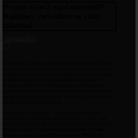
Proton Gen-2 nasıl otomobil?
Kullanıcı yorumları ve yakıt
tüketimi
28 Aralık 2023
Proton Gen-2, Malezya merkezli otomobil üreticisi Proton
tarafından üretilen bir kompakt otomobil olmakta. Bu
otomobil ülkemizde ikinci elde bulunurken birçok kişinin
de düşük fiyatlı olması ve dış görünüşünün güncel
görünmesi nedeniyle dikkatini çekiyor. Görünüşünün
gençlere hitap etmesiyle birlikte dikkat çeken otomobilin
teknik özellikleri yakıt tüketimi ve kullanıcı yorumları da
merak edilen konular arasında.
Proton Gen-2 otomobili, 1.6 benzinli motoruyla iyi
denilebilecek performans verileri sunuyor. Türkiye’de
ikinci elde otomatik ve manuel vites seçenekleri bulunan
otomobil uygun fiyatlardan satışa sunulmuş durumda.
Malezya merkezli otomobil üreticisi olan Proton, bu