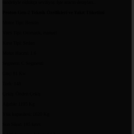
modeliyle oldukça seviliyor. İşte aracın detayları..
Proton Gen-2 Teknik Özellikleri ve Yakıt Tüketimi
Motor Tipi: Benzin
Vites Tipi: Otomatik, manuel
Kasa Tipi: Sedan
Motor Hacmi: 1.6
Segment: C Segmenti
Güç: 81 Kw
Tork: 148
Çekiş: Önden Çekiş
Ağırlık: 1195 Kg
Yük kapasitesi: 1620 Kg
Son Sürat: 185 km/s