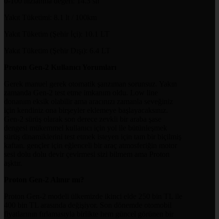
0-100 hızlanma değeri: 14.3 sn
Yakıt Tüketimi: 8.1 lt / 100km
Yakıt Tüketim (Şehir İçi): 10.1 LT
Yakıt Tüketim (Şehir Dışı): 6.4 LT
Proton Gen-2 Kullanıcı Yorumları
Gerek manuel gerek otomatik şanzıman sorunsuz. Yakın
zamanda Gen-2 test etme imkanım oldu. Low line
donanım eksik olabilir ama aracınızı zamanla seveğiniz
için kendiniz ona birşeyler eklemeye başlayacaksınız.
Gen-2 sürüş olarak son derece zevkli bir araba şase
dengesi mükemmel kullanıcı için yol ile bütünleşmek
sürüş dinamiklerini test etmek isteyen için tam bir biçilmiş
kaftan. gençler için eğlenceli bir araç atmosferiğin motor
sesi dolu dolu devir çevirmesi sizi bilmem ama Proton
aşktır.
Proton Gen-2 Alınır mı?
Proton Gen-2 modeli ülkemizde ikinci elde 250 bin TL ile
400 bin TL arasında değişiyor. Son dönemde otomobil
fiyatlarının fırlamasıyla birlikte hem güncel görünen bir