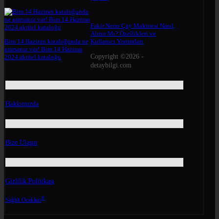
Fakir Neon Çay Makinesi Nasıl,
Alınır Mı? Özellikleri ve
Bim 14 Haziran kataloğunda ne
Kullanıcı Yorumları
ararsanız var! Bim 14 Haziran
Copyright ©2026 -
2024 aktüel kataloğu
detaybilgi.com
Hakkımızda
Bize Ulaşın
Gizlilik Politikası
®
Sağlık Ocakları