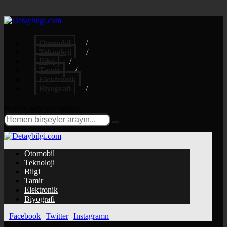
Otomobil
Teknoloji
Bilgi
Tamir
Elektronik
Biyografi
Hemen birşeyler arayın...
Otomobil
Teknoloji
Bilgi
Tamir
Elektronik
Biyografi
Facebook
Twitter
Instagramn