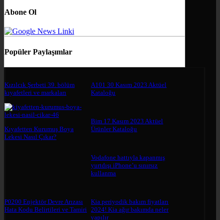
Abone Ol
Popüler Paylaşımlar
Kızılcık Şerbeti 39. bölüm
A101 30 Kasım 2023 Aktüel
kıyafetleri ve markaları
Kataloğu
Bim 17 Kasım 2023 Aktüel
Kıyafetten Kurumuş Boya
Ürünler Kataloğu
Lekesi Nasıl Çıkar?
Vodafone hattıyla kapanmış
yurtdışı iPhone’u sınırsız
kullanma
P0200 Enjektör Devre Arızası
Kia periyodik bakım fiyatları
Hata Kodu Belirtileri ve Tamiri
2024! Kia ağır bakımda neler
yapılır