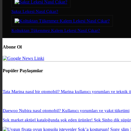
Sakız Lekesi Nasıl Çıkar?
Koltuktan Tükenmez Kalem Lekesi Nasıl Çıkar?
Abone Ol
Popüler Paylaşımlar
Tata Marina nasıl bir otomobil? Marina kullanıcı yorumları ve teknik öz
Daewoo Nubira nasıl otomobil? Kullanıcı yorumları ve yakıt tüketimi
Şok market aktüel kataloğunda şok eden ürünler! Şok Sinbo dik süpü