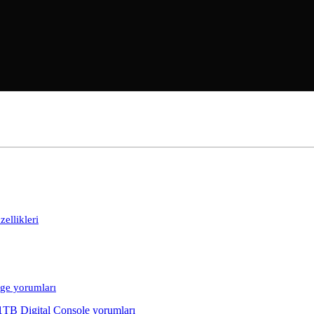
ellikleri
rge yorumları