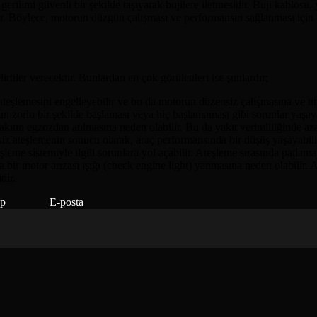
rilimi güvenli bir şekilde taşıyarak bujilere iletmesidir. Buji kablosu, y
österir. Böylece, motorun düzgün çalışması ve performansın sağlanması iç
tiler verecektir. Bunlardan en çok görülenleri ise şunlardır;
 ateşlemesini engelleyebilir ve bu da motorun düzensiz çalışmasına ve ti
 zorlu bir şekilde başlaması veya hiç başlamaması gibi sorunlar yaşaya
ıtın egzozdan atılmasına neden olabilir. Bu da yakıt verimliliğinde aza
 ateşlemenin sonucu olarak, araç performansında bir düşüş yaşayabilirsi
şleme sistemiyle ilgili sorunlara yol açabilir. Ateşleme sırasında patlama
ta bir motor arızası ışığı (check engine light) yanmasına neden olabilir. A
dir.
pp
E-posta