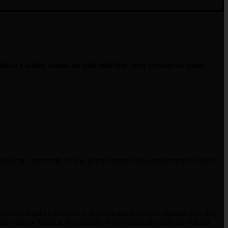
osu eskidiği zaman ne gibi belirtiler verir sorularına yanıt
 ateşleme sisteminin en çok görev üstlenen bileşenlerinden bir tanesi
dır ve bujileri ateşleyen yüksek gerilimli elektrik akımını taşır. Buji
rdeki yanmayı başlatır. Bu nedenle, doğru miktarda güçlü bir elektrik