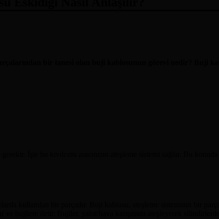
u Eskidiği Nasıl Anlaşılır?
rçalarından bir tanesi olan buji kablosunun görevi nedir? Buji kabl
gerekir. İşte bu kıvılcımı aracınızın ateşleme sistemi sağlar. Bu konuda
rda kullanılan bir parçadır. Buji kablosu, ateşleme sisteminin bir parçası
 ve bujilere iletir. Bujiler, yakıt/hava karışımını ateşleyerek silindirle