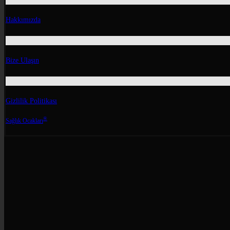
Hakkımızda
Bize Ulaşın
Gizlilik Politikası
®
Sağlık Ocakları