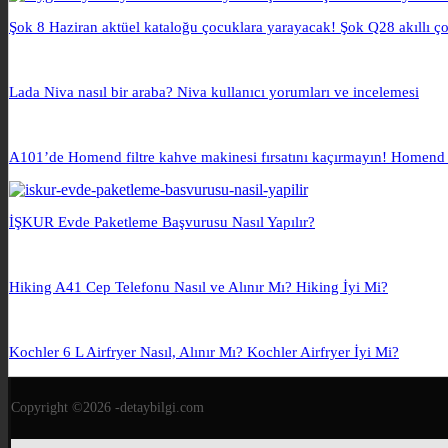
Şok 8 Haziran aktüel kataloğu çocuklara yarayacak! Şok Q28 akıllı ço
Lada Niva nasıl bir araba? Niva kullanıcı yorumları ve incelemesi
A101’de Homend filtre kahve makinesi fırsatını kaçırmayın! Homend 
İŞKUR Evde Paketleme Başvurusu Nasıl Yapılır?
Hiking A41 Cep Telefonu Nasıl ve Alınır Mı? Hiking İyi Mi?
Kochler 6 L Airfryer Nasıl, Alınır Mı? Kochler Airfryer İyi Mi?
Copyright ©2026 -detaybilgi.com