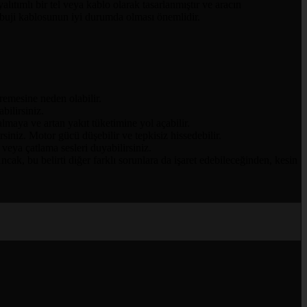
alıtımlı bir tel veya kablo olarak tasarlanmıştır ve aracın
in buji kablosunun iyi durumda olması önemlidir.
tremesine neden olabilir.
bilirsiniz.
lmaya ve artan yakıt tüketimine yol açabilir.
niz. Motor gücü düşebilir ve tepkisiz hissedebilir.
 veya çatlama sesleri duyabilirsiniz.
ncak, bu belirti diğer farklı sorunlara da işaret edebileceğinden, kesin