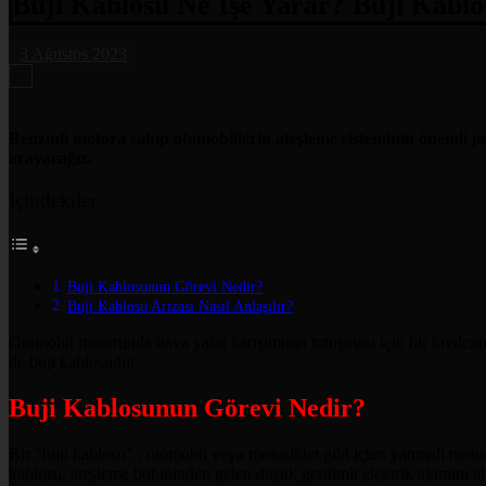
Buji Kablosu Ne İşe Yarar? Buji Kablos
3 Ağustos 2023
Benzinli motora sahip otomobillerin ateşleme sisteminin önemli pa
arayacağız.
İçindekiler
Buji Kablosunun Görevi Nedir?
Buji Kablosu Arızası Nasıl Anlaşılır?
Otomobil motorunda hava yakıt karışımının tutuşması için bir kıvılcım 
de buji kablosudur.
Buji Kablosunun Görevi Nedir?
Bir “buji kablosu” , otomobil veya motosiklet gibi içten yanmalı motorla
kablosu, ateşleme bobininden gelen düşük gerilimli elektrik akımını alır