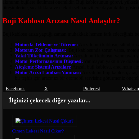
akımının bujilere iletilmesi önemlidir. Buji kablosunun görevi, yüksek ge
titreşimlerine, sıcaklıklara ve elektriksel parazitlere dayanıklılık g
Buji Kablosu Arızası Nasıl Anlaşılır?
Buji kablosu arıza yaptığı zaman muhakkak hemen fark edeceğiniz belir
Motorda Tekleme ve Titreme:
Arızalı buji kablosu, silindirin
Motorun Zor Çalışması:
Buji kablosunda sorun varsa, motorun
Yakıt Tüketiminin Artması:
Arızalı buji kablosu, yanmayan yak
Motor Performansının Düşmesi:
Yanmayan yakıtın ve düzensiz
Ateşleme Sistemi Arızaları:
Arızalı buji kablosu, aracınızın ate
Motor Arıza Lambası Yanması:
Arızalı bir buji kablosu, araç
bir teşhis için aracınızı bir otomobil servisine götürmeniz önemli
Facebook
X
Pinterest
Whatsa
İlginizi çekecek diğer yazılar...
Çimen Lekesi Nasıl Çıkar?