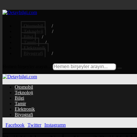
Otomobil
Teknoloji
Bilgi
Tamir
Elektronik
Biyografi
Hemen birşeyler arayın...
Otomobil
Teknoloji
Bilgi
Tamir
Elektronik
Biyografi
Facebook
Twitter
Instagramn