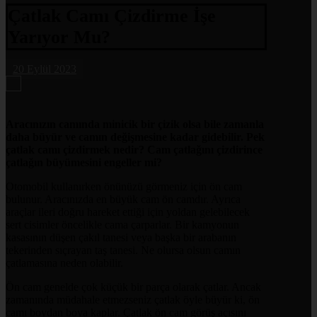
Çatlak Camı Çizdirme İşe
Yarıyor Mu?
20 Eylül 2023
Aracınızın camında minicik bir çizik olsa bile zamanla
daha büyür ve camın değişmesine kadar gidebilir. Pek
çatlak camı çizdirmek nedir? Cam çatlağını çizdirince
çatlağın büyümesini engeller mi?
Otomobil kullanırken önünüzü görmeniz için ön cam
bulunur. Aracınızda en büyük cam ön camdır. Ayrıca
araçlar ileri doğru hareket ettiği için yoldan gelebilecek
sert cisimler öncelikle cama çarparlar. Bir kamyonun
kasasının düşen çakıl tanesi veya başka bir arabanın
tekerinden sıçrayan taş tanesi. Ne olursa olsun camın
çatlamasına neden olabilir.
Ön cam genelde çok küçük bir parça olarak çatlar. Ancak
zamanında müdahale etmezseniz çatlak öyle büyür ki, ön
camı boydan boya kaplar. Çatlak ön cam görüş açısını