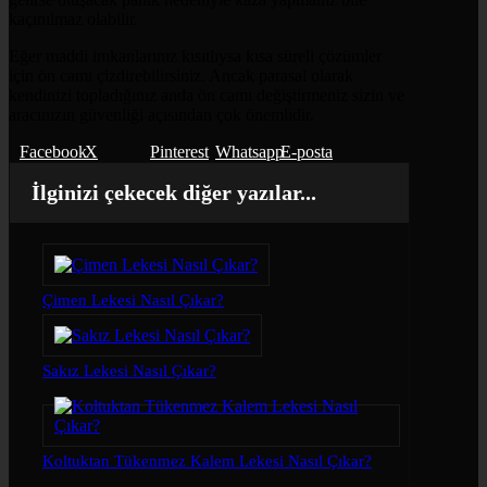
kaçınılmaz olabilir.
Eğer maddi imkanlarınız kısıtlıysa kısa süreli çözümler
için ön camı çizdirebilirsiniz. Ancak parasal olarak
kendinizi topladığınız anda ön camı değiştirmeniz sizin ve
aracınızın güvenliği açısından çok önemlidir.
Facebook
X
Pinterest
Whatsapp
E-posta
İlginizi çekecek diğer yazılar...
Çimen Lekesi Nasıl Çıkar?
Sakız Lekesi Nasıl Çıkar?
Koltuktan Tükenmez Kalem Lekesi Nasıl Çıkar?