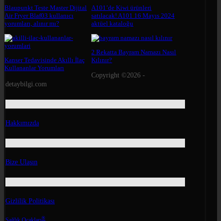
Blaupunkt Teste Master Dijital
A101’de Kiwi ürünleri
Air Fryer Blaf03 kullanıcı
satılacak! A101 16 Mayıs 2024
yorumları, alınır mı?
aktüel kataloğu
2 Rekatta Bayram Namazı Nasıl
Kanser Tedavisinde Akıllı İlaç
Kılınır?
Kullananlar Yorumları
Copyright ©2026 -
detaybilgi.com
Hakkımızda
Bize Ulaşın
Gizlilik Politikası
®
Sağlık Ocakları