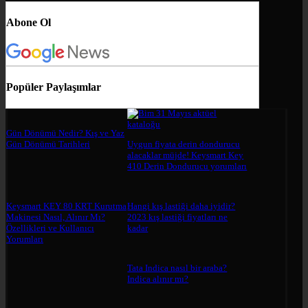
Abone Ol
Popüler Paylaşımlar
Gün Dönümü Nedir? Kış ve Yaz
Gün Dönümü Tarihleri
Uygun fiyata derin dondurucu
alacaklar müjde! Keysmart Key
410 Derin Dondurucu yorumları
Keysmart KEY 80 KRT Kurutma
Hangi kış lastiği daha iyidir?
Makinesi Nasıl, Alınır Mı?
2023 kış lastiği fiyatları ne
Özellikleri ve Kullanıcı
kadar
Yorumları
Tata Indica nasıl bir araba?
Indica alınır mı?