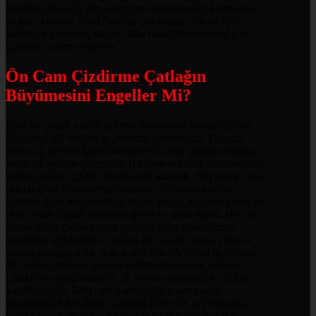
engelleyebileceği gibi aracınızın muayeneden kalmasına
neden olacaktır. Cam fiyatları çok pahalı olduğu için
sürücüler genelde çatlağın daha fazla büyümemesi için
çizdirme yolunu seçerler.
Ön Cam Çizdirme Çatlağın
Büyümesini Engeller Mi?
Eğer bir çatlak var ve giderek büyüyorsa bunun için bir
oto camcı adı verilen iş yerlerine gitmelisiniz. Ustanız
elmas uç denilen kalem benzeri bir aletle çatlağın etrafını
yuvarlak şekilde çizecektir. Bu sayede çatlak daha uzamak
isterse ustanın çizdiği yerde takılı kalacak. Böylelikle cam
çatlağı daha büyümemiş olacaktır. Bu işlem genelde
çatlağın daha büyümesinin önüne geçer. Ancak nadiren de
olsa çatlak çiziğin üstünden geçer ve daha ilerler. Her ne
olursa olsun çatlak camla gezmek sizin güvenliğiniz
açısından tehlikelidir. Çizilmiş bir camın çatlağı yıllarca
uzama yapmayabilir. Ancak gelebilecek ikinci darbelerde
ön camın tuzla buz şekilde kırılmasına neden olabilir.
Çünkü bu camla darbeye ilk seferde dayanacak şekilde
yapılmışlardır. İkinci ser darbede ise paramparça
olmaktadır. Eğer sürüş sırasında böyle bir şey başınıza
gelirse oluşacak panik nedeniyle kaza yapmanız bile