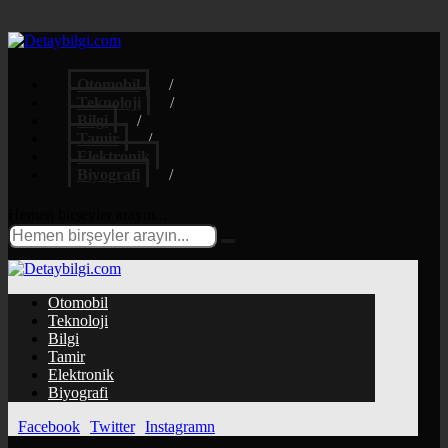
Otomobil
Teknoloji
Bilgi
Tamir
Elektronik
Biyografi
Hemen birşeyler arayın...
Otomobil
Teknoloji
Bilgi
Tamir
Elektronik
Biyografi
Facebook
Twitter
Instagramn