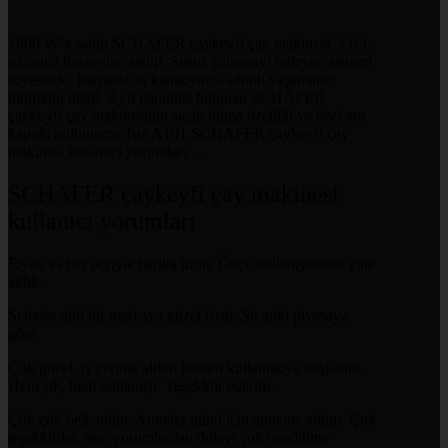
1800 W’a sahip SCHAFER çaykeyfi çay makinesi, 1,8 L
su ısıtıcı haznesine sahip. Susuz çalışmayı önleyen sistemi
sayesinde, haznede su kalmayınca sıkıntı yaşamanız
mümkün değil. 2 yıl garantisi bulunan SCHAFER
çaykeyfi çay makinesinin sıcak tutma özelliği ve özel ara
kapağı bulunuyor. İşte A101 SCHAFER çaykeyfi çay
makinesi kullanıcı yorumları…
SCHAFER çaykeyfi çay makinesi
kullanıcı yorumları
Fiyatı vs her şeyiyle harika ürün. Önce kullanıyorduk yine
aldık.
Schafer gibi bir markaya güzel fiyat. Şu anki piyasaya
göre.
Çok güzel, iş yerime aldım hemen kullanmaya başladım.
Hem şık, hem kullanışlı. Teşekkür ederim .
Çok çok beğendim. Anneler günü için anneme aldım. Çok
teşekkürler. Son yorumlardan dolayı çok tereddütte