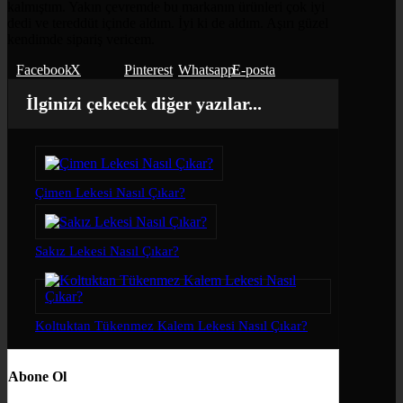
kalmıştım. Yakın çevremde bu markanın ürünleri çok iyi
dedi ve tereddüt içinde aldım. İyi ki de aldım. Aşırı güzel
kendimde sipariş vericem.
Facebook
X
Pinterest
Whatsapp
E-posta
İlginizi çekecek diğer yazılar...
Çimen Lekesi Nasıl Çıkar?
Sakız Lekesi Nasıl Çıkar?
Koltuktan Tükenmez Kalem Lekesi Nasıl Çıkar?
Abone Ol