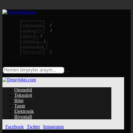
Otomobil
Teknoloji
Bilgi
Tamir
Elektronik
Biyografi
Hemen birşeyler arayın...
Otomobil
Teknoloji
Bilgi
Tamir
Elektronik
Biyografi
Facebook
Twitter
Instagramn