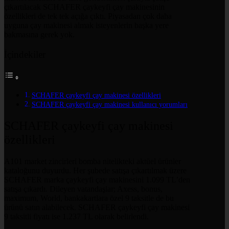
çıkartılacak SCHAFER çaykeyfi çay makinesinin
özellikleri de tek tek açığa çıktı. Piyasadan çok daha
uyguna çay makinesi almak isteyenlerin başka yere
bakmasına gerek yok.
İçindekiler
SCHAFER çaykeyfi çay makinesi özellikleri
SCHAFER çaykeyfi çay makinesi kullanıcı yorumları
SCHAFER çaykeyfi çay makinesi
özellikleri
A101 market zincirleri bomba nitelikteki aktüel ürünler
kataloğunu duyurdu. Her şubede satışa çıkartılmak üzere
SCHAFER marka çaykeyfi çay makinesini 1.099 TL’den
satışa çıkardı. Dileyen vatandaşlar; Axess, bonus,
maximum, World, bankakartlara özel 9 taksitle de bu
ürünü satın alabilecek. SCHAFER çaykeyfi çay makinesi
9 taksitli fiyatı ise 1.237 TL olarak belirlendi.