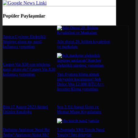
Popüler Paylaşımlar
Arnica Cyclone Elektrikli
Süpürge alınır mı, nasıl,
Aile dizisi 20. bölüm kıyafetleri
kullanıcı yorumları
ve markaları
Casper Via X30 cep telefonu
nasıl, alınır mı? Casper Via X30
kullanıcı yorumları
Yarı fiyatına klima almak
isteyenler kaçırmasın! Şok
Dolce Vita 12.000 BTU A++
Inverter Klima yorumları
Bim 17 Kasım 2023 Aktüel
Son 5 Yıl Asgari Ücret ve
Ürünler Kataloğu
Memur Maaşı Kıyaslaması
Daihatsu Applause Nasıl Bir
5 Aşamada YKS Tercih Nasıl
Araba? Applause Alınır Mı?
Yapılır? İşte detaylar