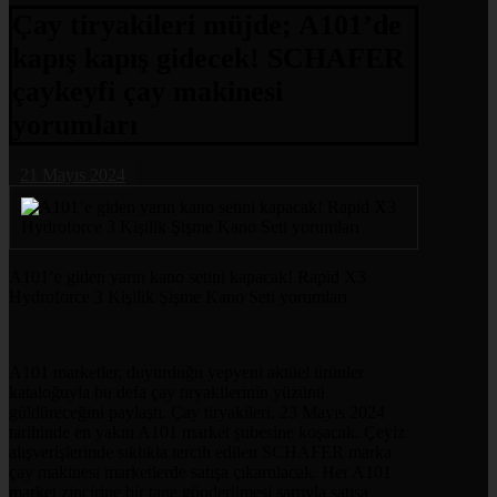
Çay tiryakileri müjde; A101’de
kapış kapış gidecek! SCHAFER
çaykeyfi çay makinesi
yorumları
21 Mayıs 2024
A101’e giden yarın kano setini kapacak! Rapid X3
Hydroforce 3 Kişilik Şişme Kano Seti yorumları
A101 marketler, duyurduğu yepyeni aktüel ürünler
kataloğuyla bu defa çay tiryakilerinin yüzünü
güldüreceğini paylaştı. Çay tiryakileri, 23 Mayıs 2024
tarihinde en yakın A101 market şubesine koşacak. Çeyiz
alışverişlerinde sıklıkla tercih edilen SCHAFER marka
çay makinesi marketlerde satışa çıkartılacak. Her A101
market zincirine bir tane gönderilmesi şartıyla şatışa