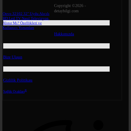
Copyright ©2026 -
detaybilgi.com
Onvo 32102 32″ Uydu Alıcılı
HD Led TV Nasıl Televizyon,
Alınır Mı? Özellikleri ve
Kullanıcı Yorumları
Hakkımızda
Bize Ulaşın
Gizlilik Politikası
®
Sağlık Ocakları