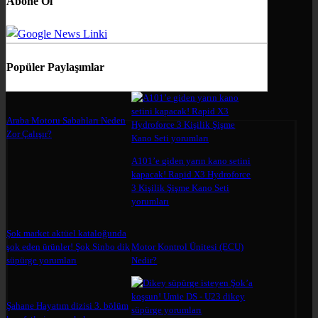
Abone Ol
Popüler Paylaşımlar
Araba Motoru Sabahları Neden
Zor Çalışır?
A101’e giden yarın kano setini
kapacak! Rapid X3 Hydroforce
3 Kişilik Şişme Kano Seti
yorumları
Şok market aktüel kataloğunda
şok eden ürünler! Şok Sinbo dik
Motor Kontrol Ünitesi (ECU)
süpürge yorumları
Nedir?
Şahane Hayatım dizisi 3. bölüm