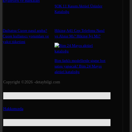
kıyafetleri ve markaları
ŞOK 11 Kasım Aktüel Ürünler
Kataloğu
Daihatsu Cuore nasıl araba?
Hiking A41 Cep Telefonu Nasıl
Cuore kullanıcı yorumları ve
ve Alınır Mı? Hiking İyi Mi?
yakıt tüketimi
Bim farklı modellerde şişme bot
satışı yapacak! Bim 24 Mayıs
aktüel kataloğu
Copyright ©2026 -detaybilgi.com
Hakkımızda