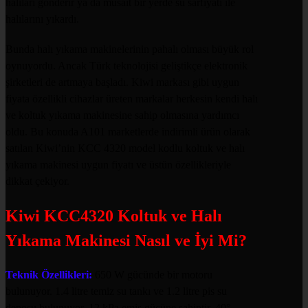
halıları gönderir ya da müsait bir yerde su sarfiyatı ile
halılarını yıkardı.
Bunda halı yıkama makinelerinin pahalı olması büyük rol
oynuyordu. Ancak Türk teknolojisi geliştikçe elektronik
şirketleri de artmaya başladı. Kiwi markası gibi uygun
fiyata özellikli cihazlar üreten markalar herkesin kendi halı
ve koltuk yıkama makinesine sahip olmasına yardımcı
oldu. Bu konuda A101 marketlerde indirimli ürün olarak
satılan Kiwi’nin KCC 4320 model kodlu koltuk ve halı
yıkama makinesi uygun fiyatı ve üstün özellikleriyle
dikkat çekiyor.
Kiwi KCC4320 Koltuk ve Halı
Yıkama Makinesi Nasıl ve İyi Mi?
Teknik Özellikleri:
650 W gücünde bir motoru
bulunuyor. 1.4 litre temiz su tankı ve 1.2 litre pis su
deposu bulunuyor. 12 kPa emiş gücüne sahiptir. 40°