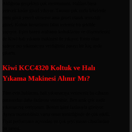
Aldığıma gerçekten çok memnunum. Halıları bana
yetecek kadar güzel yıkıyor. Tamam çok zorlu lekelerde
emiş gücü yeterli olmuyor ama genel olarak temizliği
güzel. Koltuk kenarlarını falan tertemiz bir şekilde
yapıyor. Eşim bazen arabanın koltuklarını ve döşemelerini
de Kiwi halı yıkama makinesi ile yıkıyor. Emin olun
sadece oto yıkamacıya verdiğimiz parayı bir kaç ayda
çıkarttı.
Kiwi KCC4320 Koltuk ve Halı
Yıkama Makinesi Alınır Mı?
Tüm evin halılarını, halı yıkamacıya verirseniz bu cihazın
parasından daha fazlasını verirsiniz. Ben artık çok nadir
yıkamacıya veriyorum. Benim işimi fazlasıyla görüyor.
Ayrıca otomobiliniz varsa onun temizliğinde de çok etkili.
Fiyat performans açısından en çok şeyi sunan cihazlardan
bir tanesi.