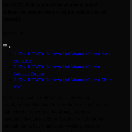
Kiwi KCC 4320 koltuk ve halı yıkama makinesi
kullanıcı yorumu inceleme ve teknik özelliklerine yer
vereceğiz.
İçindekiler
Kiwi KCC4320 Koltuk ve Halı Yıkama Makinesi Nasıl
ve İyi Mi?
Kiwi KCC4320 Koltuk ve Halı Yıkama Makinesi
Kullanıcı Yorumu
Kiwi KCC4320 Koltuk ve Halı Yıkama Makinesi Alınır
Mı?
Artık her şey pahalı olduğu için insanlar halı ve
koltuklarını kendisi yıkamak istiyorlar. Ayrıca halı yıkama
makineleri halıyı yerinden kaldırmadan tertemiz
yapmanıza da olanak sağlıyor. Eskiden ev kadınları halı
yıkamak için ya halı yıkamacı adı verilen iş yerlerine