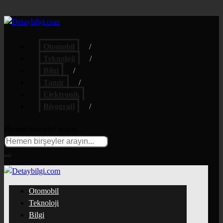
Otomobil
Teknoloji
Bilgi
Tamir
Elektronik
Biyografi
Hemen birşeyler arayın...
Otomobil
Teknoloji
Bilgi