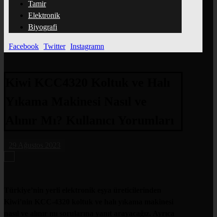
Tamir
Elektronik
Biyografi
Facebook
Twitter
Instagramn
Kiwi KCC4320 Koltuk ve Halı
Yıkama Makinesi Nasıl ve
Alınır Mı? Kullanıcı Yorumları
29 Ağustos 2023
Türkiye’nin yerli elektronik eşya üreticilerinden
Kiwi’nin KCC-4320 koltuk ve halı yıkama makinesi
nasıl ve alınır mı sorularına yanıt arayacağız. Ayrıca