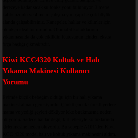
dereceye kadar sıcak su fonksiyonu bulunuyor. 3 metre
kablo uzunlu ve 4 metre çalışma yarı çapı ile çok büyük
alanda çalışabilirsiniz. Kanepeler, halılar ve kilimler için
oldukça ideal bir üründür. Otomobil koltuklarının
yıkanmasında da çok etkilidir. Kutusunun içinden ekstra
fırça başlığı çıkmaktadır.
Kiwi KCC4320 Koltuk ve Halı
Yıkama Makinesi Kullanıcı
Yorumu
Evimde küçük bebeğim olduğu için bir halı yıkama
makinesi almam gerekiyordu. Çünkü çocuk sürekli yerlere
mama ve yediği şeyleri döküyor leke bırakmasına neden
oluyordu. Sadece halılar değil, kirli elleriyle koltuklarında
kirlenmesine neden oluyordu. Bu sebeple A101’den Kiwi
KCC-4320 model halı ve koltuk yıkama makinesini aldım.