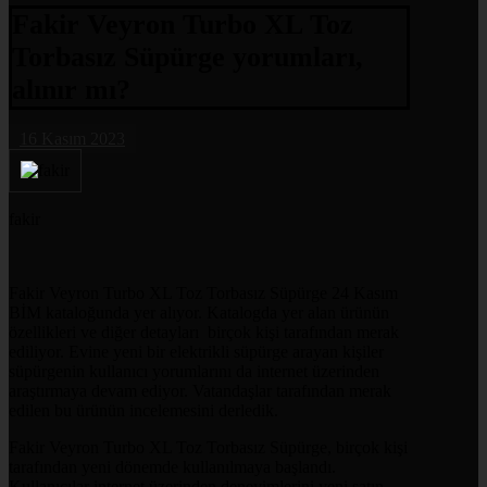
Fakir Veyron Turbo XL Toz
Torbasız Süpürge yorumları,
alınır mı?
16 Kasım 2023
fakir
Fakir Veyron Turbo XL Toz Torbasız Süpürge 24 Kasım
BİM kataloğunda yer alıyor. Katalogda yer alan ürünün
özellikleri ve diğer detayları birçok kişi tarafından merak
ediliyor. Evine yeni bir elektrikli süpürge arayan kişiler
süpürgenin kullanıcı yorumlarını da internet üzerinden
araştırmaya devam ediyor. Vatandaşlar tarafından merak
edilen bu ürünün incelemesini derledik.
Fakir Veyron Turbo XL Toz Torbasız Süpürge, birçok kişi
tarafından yeni dönemde kullanılmaya başlandı.
Kullanıcılar internet üzerinden deneyimlerini yeni satın