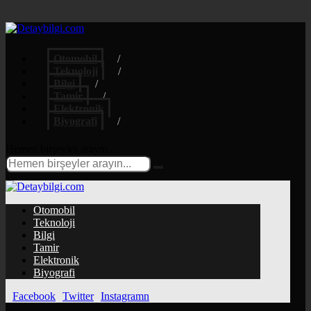
Otomobil
Teknoloji
Bilgi
Tamir
Elektronik
Biyografi
Hemen birşeyler arayın...
Otomobil
Teknoloji
Bilgi
Tamir
Elektronik
Biyografi
Facebook
Twitter
Instagramn