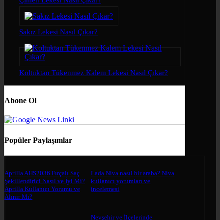
Sakız Lekesi Nasıl Çıkar?
Koltuktan Tükenmez Kalem Lekesi Nasıl Çıkar?
Abone Ol
Popüler Paylaşımlar
Aprilla AHS2036 Fırçalı Saç
Lada Niva nasıl bir araba? Niva
Şekillendirici Nasıl ve İyi Mi?
kullanıcı yorumları ve
Aprilla Kullanıcı Yorumu ve
incelemesi
Alınır Mı?
Nevşehir ve İlçelerinde