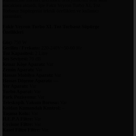
alacaklara aktardı. İşte Fakir Veyron Turbo XL Toz
Torbasız Süpürgenin teknik özellikleri ve kullanıcı
yorumları;
Fakir Veyron Turbo XL Toz Torbasız Süpürge
Özellikleri
Güç:
750 W
Gerilim / Frekans:
220-240V~50-60 Hz
Toz Kapasitesi:
2 Litre
Ses Seviyesi:
70 dB
Kenar Köşe Aparatı:
Var
Zemin Aparatı:
Var
Hassas Mobilya Aparatı:
Var
Hassas Döşeme Aparatı:
—
Yer Aparatı:
Var
Turbo Aparat:
Var
Park Pozisyonu:
Var
Teleskopik Vakum Borusu:
Var
Koldan Kumandalı Kontrol:
–
Taşıma Kolu:
Var
H.E.P.A Filtre:
Var
Cyclone Filtre:
Var
Kaset Filtre Filtre:
Var.