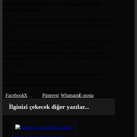
Fakir Veyron Turbo XL Toz Torbasız Süpürge
Kullanıcı Yorumları
E.B.: Ürünü araştırarak aldık gerçekten çok güzel küçük
bir alanda bile o kadar toz çıkardı ki gerçekten bayıldım
ürüne
M.B.A.: Hızlı ve sağlam geldi. Annem için aldık. Hafif bir
süpürge. Tutuşu rahat, süpürmesi kolay. Ayarlanabilir
çekim gücü olması güzel. Sesi güce göre artıyor ama
rahatsız edici değil. Rengi ayrı güzel. Fiyatına göre güzel
bir süpürge.
D.A.: Ürün çok kullanışlı çekim gücü gayet iyi ses
seviyesi çok iyi rahatsız edici bir sesi yok.Bir puanı gri
borusundan kırdım çok kaliteli durmuyor.
Facebook
X
Pinterest
Whatsapp
E-posta
İlginizi çekecek diğer yazılar...
Çimen Lekesi Nasıl Çıkar?