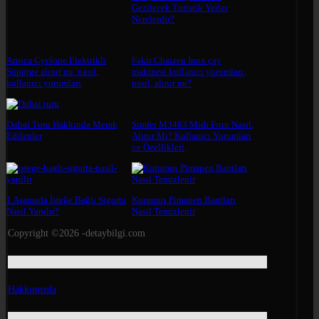
Gezilecek Turistik Yerler
Nerelerdir?
Arnica Cyclone Elektrikli
Fakir Chaizen Inox çay
Süpürge alınır mı, nasıl,
makinesi kullanıcı yorumları,
kullanıcı yorumları
nasıl, alınır mı?
Dubai Turu Hakkında Merak
Simfer M3483 Midi Fırın Nasıl,
Edilenler
Alınır Mı? Kullanıcı Yorumları
ve Özellikleri
1 Aşamada İsteğe Bağlı Sigorta
Kurumuş Pimapen Bantları
Nasıl Yapılır?
Nasıl Temizlenir
Copyright ©2026 -detaybilgi.com
Hakkımızda