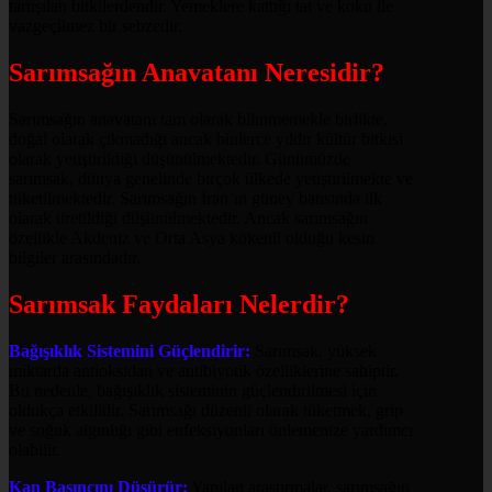
tartışılan bitkilerdendir. Yemeklere kattığı tat ve koku ile
vazgeçilmez bir sebzedir.
Sarımsağın Anavatanı Neresidir?
Sarımsağın anavatanı tam olarak bilinmemekle birlikte,
doğal olarak çıkmadığı ancak binlerce yıldır kültür bitkisi
olarak yetiştirildiği düşünülmektedir. Günümüzde
sarımsak, dünya genelinde birçok ülkede yetiştirilmekte ve
tüketilmektedir. Sarımsağın İran’ın güney batısında ilk
olarak üretildiği düşünülmektedir. Ancak sarımsağın
özellikle Akdeniz ve Orta Asya kökenli olduğu kesin
bilgiler arasındadır.
Sarımsak Faydaları Nelerdir?
Bağışıklık Sistemini Güçlendirir:
Sarımsak, yüksek
miktarda antioksidan ve antibiyotik özelliklerine sahiptir.
Bu nedenle, bağışıklık sisteminin güçlendirilmesi için
oldukça etkilidir. Sarımsağı düzenli olarak tüketmek, grip
ve soğuk algınlığı gibi enfeksiyonları önlemenize yardımcı
olabilir.
Kan Basıncını Düşürür:
Yapılan araştırmalar, sarımsağın