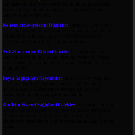
kan basıncını düşürmeye yardımcı olduğunu göstermiştir.
Sarımsağı düzenli olarak tüketmek, kalp hastalıklarına
karşı koruma sağlayabilir.
Kolesterol Seviyelerini Düşürür:
Sarımsak, LDL (kötü)
kolesterol seviyelerini düşürmeye yardımcı olan allicin adı
verilen bir bileşik içerir. Ayrıca, HDL (iyi) kolesterol
seviyelerini artırarak kalp sağlığını destekler.
Anti-Kanserojen Etkileri Vardır:
Sarımsak, kansere
karşı etkili olduğu düşünülen allisin adı verilen bir bileşik
içerir. Allisin, kanser hücreleri üzerinde öldürücü bir etkiye
sahip olabilir.
Beyin Sağlığı İçin Faydalıdır:
Sarımsak, beyin sağlığını
korumaya yardımcı olabilecek antioksidan özelliklerle
doludur. Ayrıca, Alzheimer ve demans gibi nörolojik
hastalıkların önlenmesine yardımcı olabilir.
Sindirim Sistemi Sağlığını Destekler:
Sarımsak, sindirim
sistemi sağlığına faydalı olan yüksek miktarda prebiyotik
lif içerir. Prebiyotik lifler bağırsaktaki iyi bakterilerin
büyümesini destekler ve sindirim sorunlarına karşı koruma
sağlar.