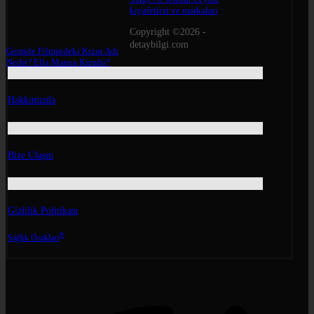
kıyafetleri ve markaları
Copyright ©2026 -
detaybilgi.com
Gemide Filmindeki Kızın Adı
Nedir? Ella Manea Kimdir?
Hakkımızda
Bize Ulaşın
Gizlilik Politikası
®
Sağlık Ocakları