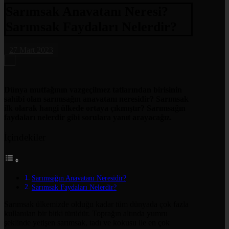
Sarımsak Anavatanı Neresi?
Sarımsak Faydaları Nelerdir?
27 Mart 2023
Dünya mutfağının vazgeçilmez tatlarından birisinin
sahibi olan sarımsağın anavatanı neresidir? Sarımsak
ilk olarak hangi ülkede ortaya çıkmıştır? Sarımsağın
faydaları nelerdir gibi sorulara yanıt arayacağız.
İçindekiler
Sarımsağın Anavatanı Neresidir?
Sarımsak Faydaları Nelerdir?
Sarımsak ülkemizde olduğu kadar tüm dünyada çok fazla
kullanılan bir bitki türüdür. Toprağın altında yumru
şeklinde yetişen sarımsak, tadı ve kokusu ile en çok