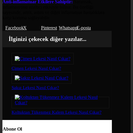
Anti-inflamatuar Etkilere Sahiptir:
Sarımsak,
inflamasyonu azaltıcı etkisiyle bilinir. Bu özelliği
sayesinde, artrit, astım ve diğer inflamatuar hastalıklara
karşı koruma sağlayabilir.
Facebook
X
Pinterest
Whatsapp
E-posta
İlginizi çekecek diğer yazılar...
Çimen Lekesi Nasıl Çıkar?
Sakız Lekesi Nasıl Çıkar?
Koltuktan Tükenmez Kalem Lekesi Nasıl Çıkar?
Abone Ol