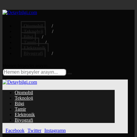
Otomobil
Teknoloji
Bilgi
Tamir
Elektronik
Biyografi
Hemen birşeyler arayın...
Otomobil
Teknoloji
Bilgi
Tamir
Elektronik
Biyografi
Facebook
Twitter
Instagramn