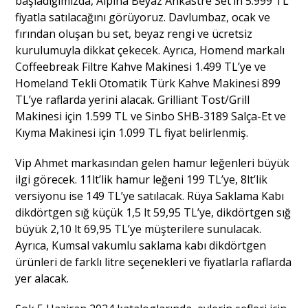
başladığımızda, Alpina Beyaz Ankastre Set’in 5.999 TL
fiyatla satılacağını görüyoruz. Davlumbaz, ocak ve
fırından oluşan bu set, beyaz rengi ve ücretsiz
kurulumuyla dikkat çekecek. Ayrıca, Homend markalı
Coffeebreak Filtre Kahve Makinesi 1.499 TL’ye ve
Homeland Tekli Otomatik Türk Kahve Makinesi 899
TL’ye raflarda yerini alacak. Grilliant Tost/Grill
Makinesi için 1.599 TL ve Sinbo SHB-3189 Salça-Et ve
Kıyma Makinesi için 1.099 TL fiyat belirlenmiş.
Vip Ahmet markasından gelen hamur leğenleri büyük
ilgi görecek. 11lt’lik hamur leğeni 199 TL’ye, 8lt’lik
versiyonu ise 149 TL’ye satılacak. Rüya Saklama Kabı
dikdörtgen sığ küçük 1,5 lt 59,95 TL’ye, dikdörtgen sığ
büyük 2,10 lt 69,95 TL’ye müşterilere sunulacak.
Ayrıca, Kumsal vakumlu saklama kabı dikdörtgen
ürünleri de farklı litre seçenekleri ve fiyatlarla raflarda
yer alacak.