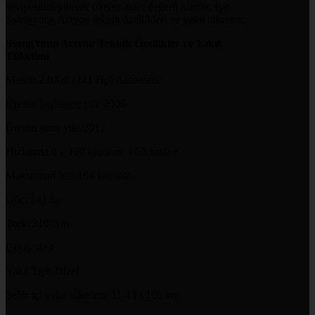
seviyesinin yüksek olması aracı değerli kılıyor. İşte
Ssangyong Actyon teknik özellikleri ve yakıt tüketimi;
SsangYong Actyon Teknik Özellikler ve Yakıt
Tüketimi
Motor: 2.0Xdi (141 Hp) Automatic
Üretim başlangıç yılı: 2006
Üretim sonu yılı: 2012
Hızlanma 0 – 100 km/saat: 17.3 saniye
Maksimum hız: 164 km/saat
Güç: 141 bg
Tork: 310 Nm
Çekiş: 4×4
Yakıt Tipi: Dizel
Şehir içi yakıt tüketimi: 11.4 Lt/100 km