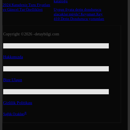
2024 Karadeniz Turu Fiyatları
ve Güncel Tur Özellikleri
Uygun fiyata derin dondurucu
alacaklar müjde! Keysmart Key
410 Derin Dondurucu yorumları
Copyright ©2026 -detaybilgi.com
Hakkımızda
Bize Ulaşın
Gizlilik Politikası
®
Sağlık Ocakları