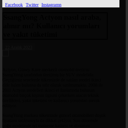
Facebook
Twitter
Instagramn
SsangYong Actyon nasıl araba,
alınır mı? Kullanıcı yorumları
ve yakıt tüketimi
22 Aralık 2023
Actyon, Güney Kore merkezli otomobil üreticisi
SsangYong tarafından üretilmiş bir SUV modelidir.
Geçtiğimiz senelerde ülkemizde de satılan model ikinci
elde halen bulunsa da sıfır olarak satılmamakta. 2008 ile
2011 Actyon modelleri ikinci el ilanlarında bulunan
otomobil birçok kişinin ilgisini çekerken aracın teknik
özellikleri, yakıt tüketimi ve kullanıcı yorumları merak
ediliyor.
SsangYong markası ülkemizde güncel otomobilleri düşük
fiyatlara satılmasıyla da dikkat çekiyor. Son dönemde
çoğu modelinde iyi malzeme kalitesi ve donanım