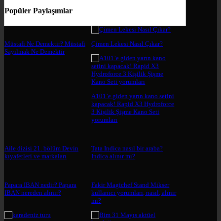
Popüler Paylaşımlar
Müstafi Ne Demektir? Müstafi
Çimen Lekesi Nasıl Çıkar?
Sayılmak Ne Demektir
A101’e giden yarın kano setini
kapacak! Rapid X3 Hydroforce
3 Kişilik Şişme Kano Seti
yorumları
Aile dizisi 21. bölüm Devin
Tata Indica nasıl bir araba?
kıyafetleri ve markaları
Indica alınır mı?
Papara IBAN nedir? Papara
Fakir Magichef Stand Mikser
IBAN nereden alınır?
kullanıcı yorumları, nasıl, alınır
mı?