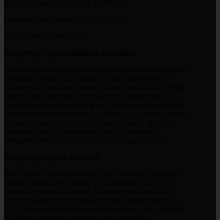
Şehir dışı yakıt tüketimi: 7.1 Lt/100 km
Ortalama yakıt tüketimi: 8.7 Lt/100 km
Yakıt deposu hacmi: 75 Lt
SsangYong Actyon Kullanıcı Yorumları
Aracı gönüll rahatlığıyla alıp kullanabilirsiniz, ben 10 ayda
25000nin üzerinde yol yaptım ve aracı genelde ava
giderken kullanıyorum, aractan yana şu ana kadar en ufak
sıkıntım yok, sürüş konforu olarak sınıfındaki diğer
araçlardan daha üstün bana göre, direksiyona oturduğunuz
zaman bunu hissediyorsunuz… aracın 2. el fiyatının düşük
olması ise aracın sıfır fiyatıyla alakalı birazda, ilk alım
maliyetinin düşük olması sebebiyle diğer araclarla
mukayese edince 2. el rakamları daha uygun oluyor.
SsangYong Actyon Alınır mı?
İkinci eldeki fiyatları 400 bin TL ile 700 bin TL arasında
değişen SsangYong Actyon, 4×4 olarak birçok kişi
tarafından sevilen bir model. Aracın dış görünüşü fazla
kişiye hitap etmemesine rağmen motor seçenekleri ve
SUV olması sebebiyle tercih ediliyor. İkinci elde çok fazla
bu modelin olmaması nedeniyle satış yaparken