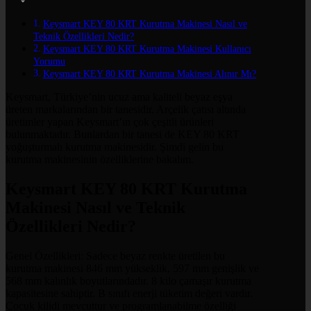
Keysmart KEY 80 KRT Kurutma Makinesi Nasıl ve
Teknik Özellikleri Nedir?
Keysmart KEY 80 KRT Kurutma Makinesi Kullanıcı
Yorumu
Keysmart KEY 80 KRT Kurutma Makinesi Alınır Mı?
Keysmart, Türkiye’nin ucuz ama kaliteli beyaz eşya
üreten markalarından bir tanesidir. Arçelik çatısı altında
üretimler yapan Keysmart’ın çok çeşitli ürünleri
bulunmaktadır. Bunlardan bir tanesi de KEY 80 KRT
yoğuşturmalı kurutma makinesidir. Şimdi gelin bu
kurutma makinesinin özelliklerine bakalım.
Keysmart KEY 80 KRT Kurutma
Makinesi Nasıl ve Teknik
Özellikleri Nedir?
Genel Özellikleri: Sadece beyaz renkte üretilen bu
kurutma makinesi 846 mm yükseklik, 597 mm genişlik ve
568 mm kalınlık boyutlarındadır. 8 kilo çamaşır kurutma
kapasitesine sahiptir. B sınıfı enerji tüketim değeri vardır.
Çocuk kilidi mevcuttur ve programlanabilme özelliği