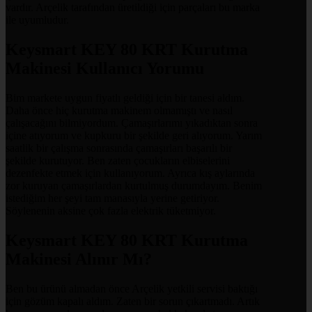
vardır. Arçelik tarafından üretildiği için parçaları bu marka
ile uyumludur.
Keysmart KEY 80 KRT Kurutma
Makinesi Kullanıcı Yorumu
Bim markete uygun fiyatlı geldiği için bir tanesi aldım.
Daha önce hiç kurutma makinem olmamıştı ve nasıl
çalışacağını bilmiyordum. Çamaşırlarımı yıkadıktan sonra
içine atıyorum ve kupkuru bir şekilde geri alıyorum. Yarım
saatlik bir çalışma sonrasında çamaşırları başarılı bir
şekilde kurutuyor. Ben zaten çocukların elbiselerini
dezenfekte etmek için kullanıyorum. Ayrıca kış aylarında
zor kuruyan çamaşırlardan kurtulmuş durumdayım. Benim
istediğim her şeyi tam manasıyla yerine getiriyor.
Söylenenin aksine çok fazla elektrik tüketmiyor.
Keysmart KEY 80 KRT Kurutma
Makinesi Alınır Mı?
Ben bu ürünü almadan önce Arçelik yetkili servisi baktığı
için gözüm kapalı aldım. Zaten bir sorun çıkartmadı. Artık