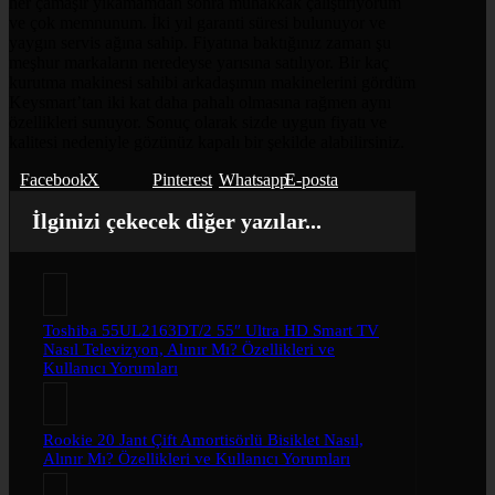
her çamaşır yıkamamdan sonra muhakkak çalıştırıyorum
ve çok memnunum. İki yıl garanti süresi bulunuyor ve
yaygın servis ağına sahip. Fiyatına baktığınız zaman şu
meşhur markaların neredeyse yarısına satılıyor. Bir kaç
kurutma makinesi sahibi arkadaşımın makinelerini gördüm
Keysmart’tan iki kat daha pahalı olmasına rağmen aynı
özellikleri sunuyor. Sonuç olarak sizde uygun fiyatı ve
kalitesi nedeniyle gözünüz kapalı bir şekilde alabilirsiniz.
Facebook
X
Pinterest
Whatsapp
E-posta
İlginizi çekecek diğer yazılar...
Toshiba 55UL2163DT/2 55″ Ultra HD Smart TV
Nasıl Televizyon, Alınır Mı? Özellikleri ve
Kullanıcı Yorumları
Rookie 20 Jant Çift Amortisörlü Bisiklet Nasıl,
Alınır Mı? Özellikleri ve Kullanıcı Yorumları