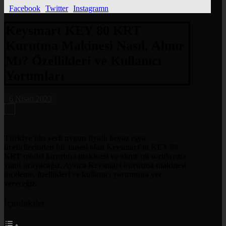
Facebook
Twitter
Instagramn
Keysmart KEY 80 KRT
Kurutma Makinesi Nasıl, Alınır
Mı? Özellikleri ve Kullanıcı
Yorumları
6 Nisan 2023
Türkiye’nin yerli uygun fiyatlı beyaz eşya
üreticilerinden bir tanesi olan Keysmart’ın KEY 80
KRT model kurutma makinesi ve alınır mı sorularına
yanıt arayacağız. Ayrıca Keysmart kurutma makinesi
inceleme, özellikleri ve kullanıcı yorumuna yer
vereceğiz.
İçindekiler