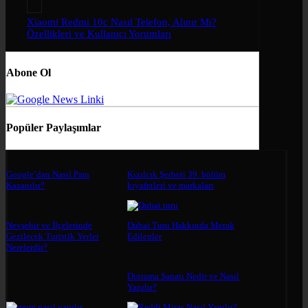
Xiaomi Redmi 10c Nasıl Telefon, Alınır Mı?
Özellikleri ve Kullanıcı Yorumları
Abone Ol
Popüler Paylaşımlar
Google’dan Nasıl Para
Kızılcık Şerbeti 39. bölüm
Kazanılır?
kıyafetleri ve markaları
Nevşehir ve İlçelerinde
Dubai Turu Hakkında Merak
Gezilecek Turistik Yerler
Edilenler
Nerelerdir?
Diorama Sanatı Nedir ve Nasıl
Yapılır?