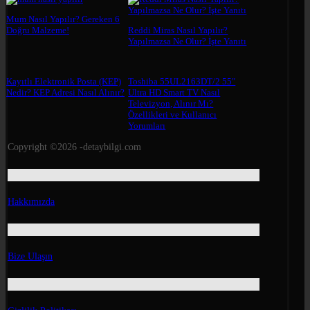
Mum Nasıl Yapılır? Gereken 6
Doğru Malzeme!
Reddi Miras Nasıl Yapılır?
Yapılmazsa Ne Olur? İşte Yanıtı
Kayıtlı Elektronik Posta (KEP)
Toshiba 55UL2163DT/2 55″
Nedir? KEP Adresi Nasıl Alınır?
Ultra HD Smart TV Nasıl
Televizyon, Alınır Mı?
Özellikleri ve Kullanıcı
Yorumları
Copyright ©2026 -detaybilgi.com
Hakkımızda
Bize Ulaşın