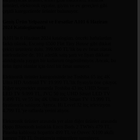
ürünleri, elektronik eşyalar, giyim ve ev gereçleri gibi
çeşitli kategorilerde ürünler bulunuyor.
Geniş Ürün Yelpazesi ve Fırsatlar A101 6 Haziran
2024 Kataloglarında
A101’in 6 Haziran 2024 katalogları, önceki haftalardan
farklı olarak, Escamp 6500 Flat Tiny House gibi dikkat
çekici ürünlerle dolu. 399.900 TL’lik bu ev fırsat olarak
nitelendirilse de, 101 adetlik satış şartı ve fiyatı dikkate
alındığında yaygın bir kullanım öngörülmüyor. Ancak, bu
ürün ilgisi olanlar için özel bir fırsat sunuyor.
Elektronik ürünler kategorisinde ise Toshiba 65 inç 4K
Ultra HD Android TV 19.999 TL’lik fiyatıyla öne çıkıyor.
Diğer seçenekler arasında Toshiba 43 inç UHD Smart
LED TV 9.999 TL, JVC 50 inç UHD Smart LED TV
1.499 TL ve 55 inç 4K Ultra HD Smart TV 13.999 TL
fiyatlarıyla satılıyor. Ayrıca, Hi Level 32 inç televizyon
4.799 TL’ye raflarda yerini alıyor.
Elektronik ürünler arasında yer alan diğer ürünler arasında
Oppo Bluetooth kulaklık Enco Buds 2 TWWs 479 TL,
Piranha kablosuz hoparlör 499 TL ve Onvec X100 akıllı
kamera 749 TL fiyatlarıyla müşterilere sunuluyor.