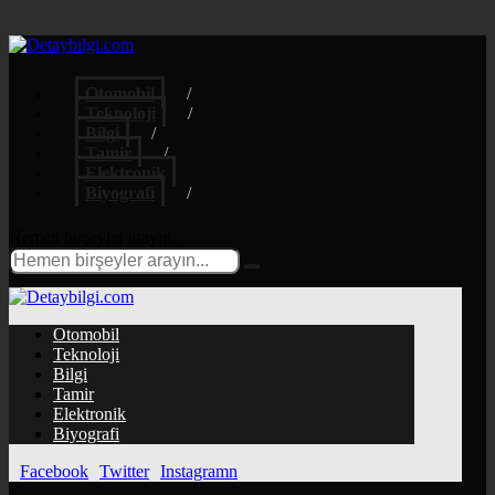
Otomobil
Teknoloji
Bilgi
Tamir
Elektronik
Biyografi
Hemen birşeyler arayın...
Otomobil
Teknoloji
Bilgi
Tamir
Elektronik
Biyografi
Facebook
Twitter
Instagramn