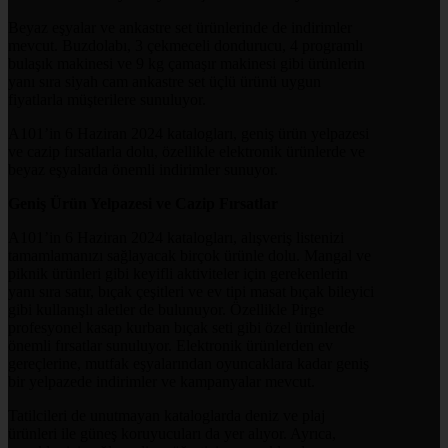
Beyaz eşyalar ve ankastre set ürünlerinde de indirimler
mevcut. Buzdolabı, 3 çekmeceli dondurucu, 4 programlı
bulaşık makinesi ve 9 kg çamaşır makinesi gibi ürünlerin
yanı sıra siyah cam ankastre set üçlü ürünü uygun
fiyatlarla müşterilere sunuluyor.
A101’in 6 Haziran 2024 katalogları, geniş ürün yelpazesi
ve cazip fırsatlarla dolu, özellikle elektronik ürünlerde ve
beyaz eşyalarda önemli indirimler sunuyor.
Geniş Ürün Yelpazesi ve Cazip Fırsatlar
A101’in 6 Haziran 2024 katalogları, alışveriş listenizi
tamamlamanızı sağlayacak birçok ürünle dolu. Mangal ve
piknik ürünleri gibi keyifli aktiviteler için gerekenlerin
yanı sıra satır, bıçak çeşitleri ve ev tipi masat bıçak bileyici
gibi kullanışlı aletler de bulunuyor. Özellikle Pirge
profesyonel kasap kurban bıçak seti gibi özel ürünlerde
önemli fırsatlar sunuluyor. Elektronik ürünlerden ev
gereçlerine, mutfak eşyalarından oyuncaklara kadar geniş
bir yelpazede indirimler ve kampanyalar mevcut.
Tatilcileri de unutmayan kataloglarda deniz ve plaj
ürünleri ile güneş koruyucuları da yer alıyor. Ayrıca,