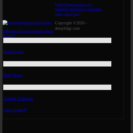
Fakir Chaizen Inox çay
makinesi kullanıcı yorumları,
nasıl, alınır mı?
Copyright ©2026 -
detaybilgi.com
2 Rekatta Bayram Namazı Nasıl
Kılınır?
Hakkımızda
Bize Ulaşın
Gizlilik Politikası
®
Sağlık Ocakları