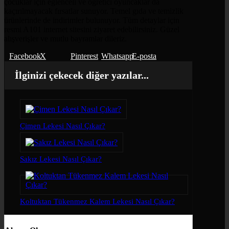
çocuklar için eğlenceli ve öğretici oyuncaklar da
kaçırılmayacak fırsatlar sunuyor. Temel gıda ve temizlik
ürünlerinde de indirimler bulunuyor. Tüm detaylar için
resmi A101 internet sitesini ziyaret edebilirsiniz. Güzel
alışverişler ve mutlu bayramlar dileriz.
Facebook
X
Pinterest
Whatsapp
E-posta
İlginizi çekecek diğer yazılar...
Çimen Lekesi Nasıl Çıkar?
Sakız Lekesi Nasıl Çıkar?
Koltuktan Tükenmez Kalem Lekesi Nasıl Çıkar?