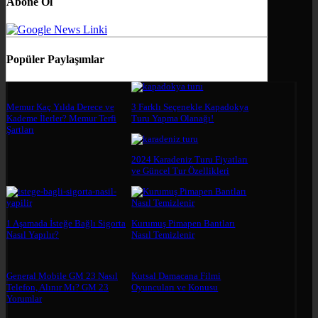
Abone Ol
Popüler Paylaşımlar
Memur Kaç Yılda Derece ve
3 Farklı Seçenekle Kapadokya
Kademe İlerler? Memur Terfi
Turu Yapma Olanağı!
Şartları
2024 Karadeniz Turu Fiyatları
ve Güncel Tur Özellikleri
1 Aşamada İsteğe Bağlı Sigorta
Kurumuş Pimapen Bantları
Nasıl Yapılır?
Nasıl Temizlenir
General Mobile GM 23 Nasıl
Kutsal Damacana Filmi
Telefon, Alınır Mı? GM 23
Oyuncuları ve Konusu
Yorumlar