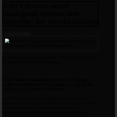
A101 6 Haziran aktüel
kataloğunda bedavan ürün
satıyorlar! İşte yüzyılın kataloğu
3 Haziran 2024
Su sporlarıyla uğraşan kaçırmasın! Bestway Hydro-force
Ranger Elite X4 Raft Set yorumları
A101 6 Haziran kataloğunda neler var? Bayram
tatiline yönelik ürünler bu katalogda yer alacak mı?
Hangi ürün ne kadar? İşte detaylar…
A101’in 6 Haziran 2024 kataloglarında hem Kurban
Bayramı için özel ürünler hem de yaz mevsimine hazırlık
niteliğinde ürünler yer alacak gibi görünüyor. Bu
kataloglarda genellikle günlük yaşamın ihtiyaçlarını
karşılayacak ürünler, temel gıda maddeleri, temizlik