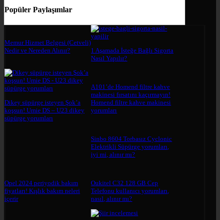
Popüler Paylaşımlar
Memur Hizmet Belgesi (Cetveli)
Nedir ve Nereden Alınır?
1 Aşamada İsteğe Bağlı Sigorta
Nasıl Yapılır?
A101’de Homend filtre kahve
makinesi fırsatını kaçırmayın!
Dikey süpürge isteyen Şok’a
Homend filtre kahve makinesi
koşsun! Umie DS – U23 dikey
yorumları
süpürge yorumları
Sinbo 8604 Torbasız Cyclonic
Elektrikli Süpürge yorumları,
iyi mi, alınır mı?
Opel 2024 periyodik bakım
Oukitel C32 128 GB Cep
fiyatları! Kışlık bakım neleri
Telefonu kullanıcı yorumları,
içerir
nasıl, alınır mı?