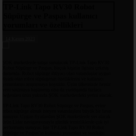
TP-Link Tapo RV30 Robot
Süpürge ve Paspas kullanıcı
yorumları ve özellikleri
14 Kasım 2023
ŞOK marketlerde satışa sunulacak TP-Link Tapo RV30
Robot Süpürge ve Paspas, birçok kişinin ilgisini çekmiş
durumda. Robot süpürge ihtiyacı olan vatandaşlar uygun
fiyatlı olan robot süpürgenin özelliklerini ve kullanıcı
yorumlarını araştırmaya koyuldu. Ürün ülkemizde henüz
yeni satılmaya başlanmış olsa da yurtdışında fazlaca
beğenilen ürün yakında ŞOK marketlerdeki yerini alacak.
TP-Link Tapo RV30 Robot Süpürge ve Paspas, evine
robot süpürge almak isteyen vatandaşlara büyük bir fırsat
sunuyor. Uygun fiyatlardan ŞOK marketlerde yer alacak
ürün Lidar navigasyonuyla günlük temizliklerde çok iyi
performans sunuyor. İşte TP-Link Tapo RV30 Robot
Süpürge ve Paspas’ın kullanıcı yorumları ve sunduğu