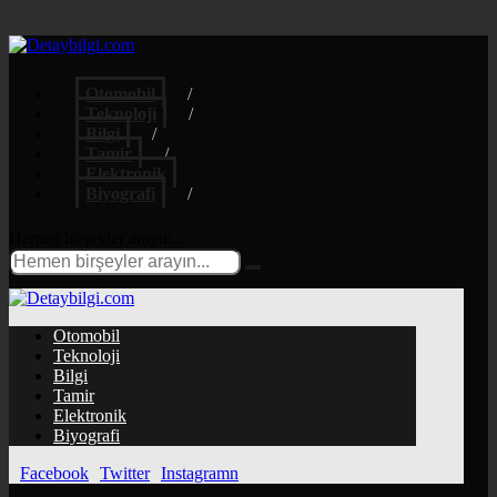
Otomobil
Teknoloji
Bilgi
Tamir
Elektronik
Biyografi
Hemen birşeyler arayın...
Otomobil
Teknoloji
Bilgi
Tamir
Elektronik
Biyografi
Facebook
Twitter
Instagramn