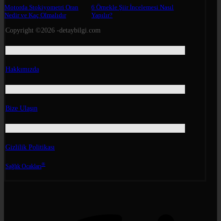
Motorda Stokiyometri Oran
6 Örnekle Şiir İncelemesi Nasıl
Nedir ve Kaç Olmalıdır
Yapılır?
Copyright ©2026 -detaybilgi.com
Hakkımızda
Bize Ulaşın
Gizlilik Politikası
®
Sağlık Ocakları