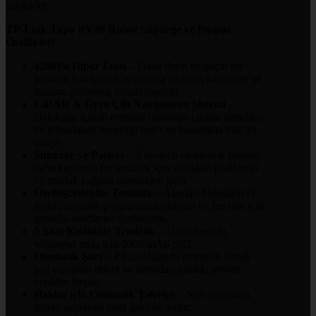
özellikler;
TP-Link Tapo RV30 Robot Süpürge ve Paspas
Özellikleri
4200Pa Hiper Emiş
– Daha derin ve güçlü bir
temizlik için boşluklar arasına sıkışmış kalıntıları ve
halılara gizlenmiş tozları süpürür.
LiDAR & Gyro Çift Navigasyon Sistemi
–
Dakikalar içinde evinizin haritasını çıkarır, ihmalleri
ve tekrarlanan temizliği önler ve karanlıkta bile iyi
çalışır.
Süpürge ve Paspas
– 3 seviyeli elektronik paspas,
daha kapsamlı bir temizlik için yapışkan pisliklerin
ve mutfak yağının üstesinden gelir.
Özelleştirilebilir Temizlik
– Alanları birleştirin ve
ayırın, temizlik programını ayarlayın ve her oda için
temizlik modlarını özelleştirin.
5 Saat Kesintisiz Temizlik
– Uzun ömürlü,
solmayan emiş için 5000 mAh pil.2
Otomatik Şarj
– Pil azaldığında otomatik olarak
şarj yuvasına döner ve ardından kaldığı yerden
yeniden başlar.
Halılar için Otomatik Takviye
– Sert zeminden
halıya geçerken emiş gücünü artırır.