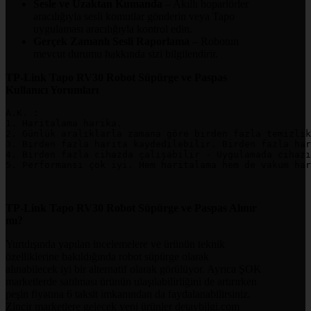
Sesle ve Uzaktan Kumanda
– Akıllı hoparlörler
aracılığıyla sesli komutlar gönderin veya Tapo
uygulaması aracılığıyla kontrol edin.
Gerçek Zamanlı Sesli Raporlama
– Robotun
mevcut durumu hakkında sizi bilgilendirir.
TP-Link Tapo RV30 Robot Süpürge ve Paspas
Kullanıcı Yorumları
A.K. :

1. Haritalama harika.

2. Günlük aralıklarla zamana göre birden fazla temizlik
3. Birden fazla harita kaydedilebilir. Birden fazla har
4. Birden fazla cihazda çalışabilir - Uygulamada cihazı
5. Performansı çok iyi. Hem haritalama hem de vakum har
TP-Link Tapo RV30 Robot Süpürge ve Paspas Alınır
mı?
Yurtdışında yapılan incelemelere ve ürünün teknik
özelliklerine bakıldığında robot süpürge olarak
alınabilecek iyi bir alternatif olarak görülüyor. Ayrıca ŞOK
marketlerde satılması ürünün ulaşılabilirliğini de artırırken
peşin fiyatına 6 taksit imkanından da faydalanabilirsiniz.
Zincir marketlere gelecek yeni ürünler detaybilgi.com