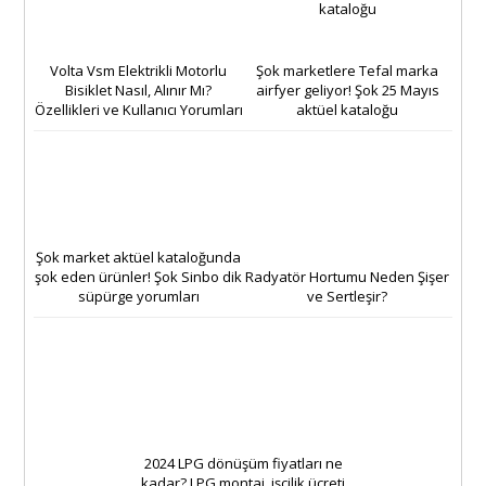
Volta Vsm Elektrikli Motorlu
Şok marketlere Tefal marka
Bisiklet Nasıl, Alınır Mı?
airfyer geliyor! Şok 25 Mayıs
Özellikleri ve Kullanıcı Yorumları
aktüel kataloğu
Şok market aktüel kataloğunda
şok eden ürünler! Şok Sinbo dik
Radyatör Hortumu Neden Şişer
süpürge yorumları
ve Sertleşir?
2024 LPG dönüşüm fiyatları ne
kadar? LPG montaj, işçilik ücreti