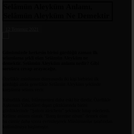
Selâmün Aleyküm Anlamı,
Selâmün Aleyküm Ne Demektir
12 Temmuz 2021
Günümüzde herkesin birini gördüğü zaman ilk
selamlama şekli olan Selâmün Aleyküm ne
demektir. Selâmün Aleyküm anlamı nedir? Gibi
sorulara cevap arayacağız.
Özellikle müslüman dünyasında iki kişi birbirini ilk
gördüğü anda genellikle Selâmün Aleyküm şeklinde
karşılama selamı verir.
Yahudilik dini, İslâmiyetten daha eski bir dindir. Özellikle
Aşkenazi Yahudileri dışarı çıktıklarında birini
gördüklerinde “Şalom aleichem” şeklinde hitap ederlerdi.
Kelime anlamı olarak “Barış üzerine olsun” demek olan
bu cümle daha sonra evrimleşerek Müslümanlar tarafından
kullanılmaya başlamıştır.