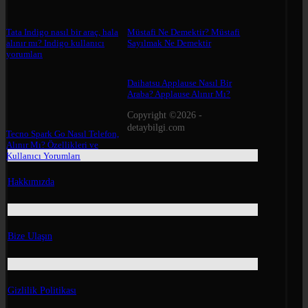
Tata Indigo nasıl bir araç, hala
Müstafi Ne Demektir? Müstafi
alınır mı? Indigo kullanıcı
Sayılmak Ne Demektir
yorumları
Daihatsu Applause Nasıl Bir
Araba? Applause Alınır Mı?
Copyright ©2026 -
detaybilgi.com
Tecno Spark Go Nasıl Telefon,
Alınır Mı? Özellikleri ve
Kullanıcı Yorumları
Hakkımızda
Bize Ulaşın
Gizlilik Politikası