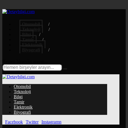
Otomobil
Teknoloji
Bilgi
Tamir
Elektronik
Biyografi
Hemen birşeyler arayın...
Otomobil
Teknoloji
Bilgi
Tamir
Elektronik
Biyografi
Facebook
Twitter
Instagramn