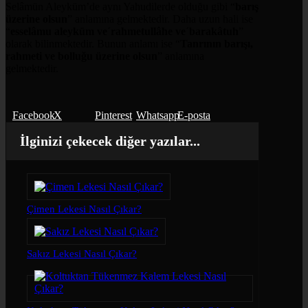
Selâmün Aleyküm’de aynı Yahudilerde olduğu gibi “
barış
üzerine olsun
” anlamına gelmektedir. Daha uzun hali ise
“
esselâmu aleyküm ve´rahmetullâhe ve´barakâtuh
”
olarak bilinmektedir. Bunun anlamı ise “
Tanrının barışı,
rahmeti ve bolluğu üzerine olsun
” anlamına
gelmektedir.
Facebook
X
Pinterest
Whatsapp
E-posta
İlginizi çekecek diğer yazılar...
Çimen Lekesi Nasıl Çıkar?
Sakız Lekesi Nasıl Çıkar?