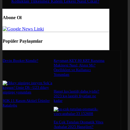
Koltuktan Tükenmez Kalem Lekesi Nasıl Çıkar?
Abone Ol
Popüler Paylaşımlar
Devin Booker Kimdir?
Keysmart KEY 80 KRT Kurutma
Makinesi Nasıl, Alınır Mı?
Özellikleri ve Kullanıcı
Yorumları
Hangi kış lastiği daha iyidir?
2023 kış lastiği fiyatları ne
ŞOK 11 Kasım Aktüel Ürünler
kadar
Kataloğu
En Çok Tutulan Otomatik Vites
Arabalar 2025 Hangileri?