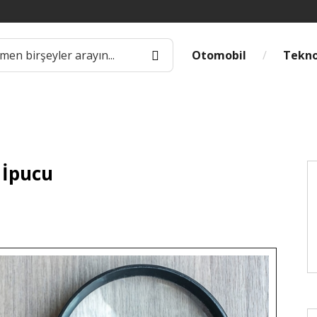
Otomobil
Tekno
0 İpucu