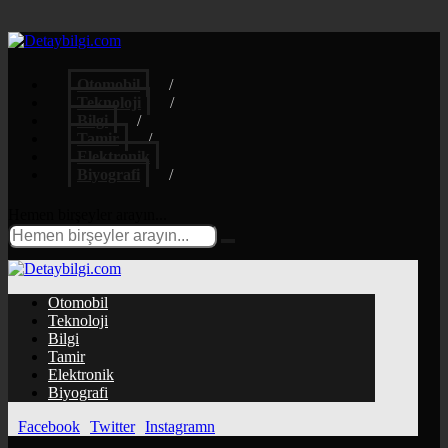
Otomobil
Teknoloji
Bilgi
Tamir
Elektronik
Biyografi
Hemen birşeyler arayın...
Otomobil
Teknoloji
Bilgi
Tamir
Elektronik
Biyografi
Facebook
Twitter
Instagramn