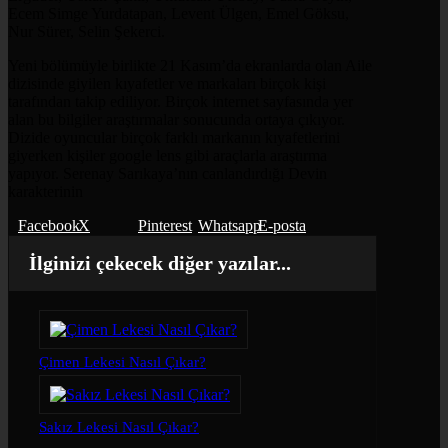
Ecem Simge Yurdatapan, Levent Ülgen, Emel Göksu,
Nur Sürer, Selin Şekerci.
Yeni bölümüyle birlikte 21 Kasım’da ekranlarda olan Aile
dizisinde giyilen kıyafetler ve markaları birçok kişi
tarafından takip ediliyor. Birçok internet sayfasında yer
alan bu bilgiler araştırmalar sonucunda ortaya çıkıyor.
Dizide oyuncular birçok farklı markanın kıyafetlerini
giyerken kişiler google lens gibi araçlarla araştırma
yapıyor. Serenay Sarıkaya’nın canlandırdığı Devin
karakterinin
Facebook
X
Pinterest
Whatsapp
E-posta
İlginizi çekecek diğer yazılar...
Çimen Lekesi Nasıl Çıkar?
Sakız Lekesi Nasıl Çıkar?