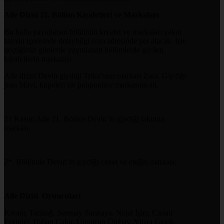
Aile Dizisi 21. Bölüm Kıyafetleri ve Markaları
Bu hafta yayınlanan bölümün kıyafet ve markaları yakın
zaman içerisinde detaybilgi.com adresinde yer alacak. İşte
geçtiğimiz günlerde yayınlanan bölümlerde giyilen
kıyafetlerin markaları..
Aile dizisi Devin giydiği Triko’nun markası Zara. Giydiği
jean Mavi, küpeleri ise ponponiere markasına ait.
21 Kasım Aile 21. Bölüm Devin’in giydiği takımın
markası,
2*. Bölümde Devin’in giydiği ceket ve eteğin markası;
Aile Dizisi Oyuncuları
Kıvanç Tatlıtuğ, Serenay Sarıkaya, Nejat İşler, Canan
Ergüder, Ushan Çakır, Umutcan Ütebay, Yüsra Geyik,