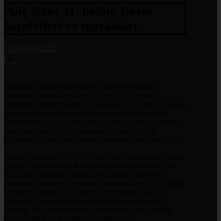
Aile dizisi 21. bölüm Devin
kıyafetleri ve markaları
21 Kasım 2023
Aile dizisi, Türkiye’nin en çok izlenen ve sevilen
yapımları arasında kendine sağlam bir yer edinmiş
durumda. Serenay Sarıkaya, Nejat İşler ve Kıvanç Tatlıtuğ
gibi büyük isimlerin dizide yer almasıyla birlikte her
bölümde heyecan git gide artıyor. Aile dizisini yakından
takip eden bazı kişiler oyuncuların giymiş olduğu
kıyafetlerin markalarını internet üzerinden araştırabiliyor.
Serenay Sarıkaya ve Selin Şekerci gibi oyuncuların dizide
giydiği kıyafetler birçok kişi tarafından beğeniliyor. Bu
kıyafetlere ulaşmak isteyen kişiler internet üzerinden
araştırma yaparak kıyafetlerin hangi markaya ait olduğunu
bulmaya çalışıyor. 21 Kasım’da yayınlanan Aile 21.
bölümde giyilen kıyafetler ve markalarını sizler için
derledik. İşte yeni bölümde oyuncuların giymiş olduğu
kıyafet, elbise ve kombinlerin markaları..