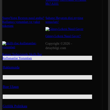
Mı? A101
SsangYong Rexton nasıl araba?
Şahane Hayatım dizi reyting
Kullanıcı yorumları ve yakıt
sonuçları!
tüketimi
Güneş Lekesi Nasıl Geçer?
Copyright ©2026 -
detaybilgi.com
Kanser Tedavisinde Akıllı İlaç
Kullananlar Yorumları
Hakkımızda
Bize Ulaşın
Gizlilik Politikası