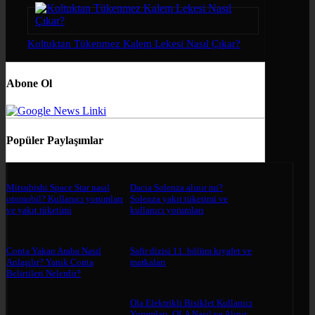
Koltuktan Tükenmez Kalem Lekesi Nasıl Çıkar?
Abone Ol
Popüler Paylaşımlar
Mitsubishi Space Star nasıl
Dacia Solenza alınır mı?
otomobil? Kullanıcı yorumları
Solenza yakıt tüketimi ve
ve yakıt tüketimi
kullanıcı yorumları
Conta Yakan Araba Nasıl
Safir dizisi 11. bölüm kıyafet ve
Anlaşılır? Yanık Conta
markaları
Belirtileri Nelerdir?
Ola Elektrikli Bisiklet Kullanıcı
Yorumları, OLA Nasıl ve Alınır