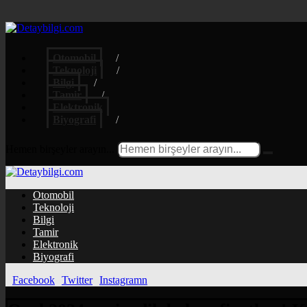
Otomobil
Teknoloji
Bilgi
Tamir
Elektronik
Biyografi
Hemen birşeyler arayın...
Otomobil
Teknoloji
Bilgi
Tamir
Elektronik
Biyografi
Facebook
Twitter
Instagramn