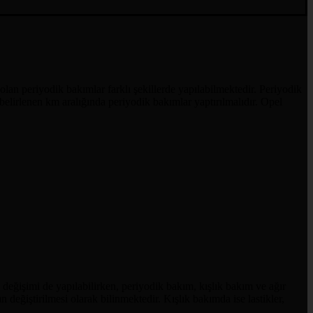
lan periyodik bakımlar farklı şekillerde yapılabilmektedir. Periyodik
belirlenen km aralığında periyodik bakımlar yaptırılmalıdır. Opel
 değişimi de yapılabilirken, periyodik bakım, kışlık bakım ve ağır
 değiştirilmesi olarak bilinmektedir. Kışlık bakımda ise lastikler,