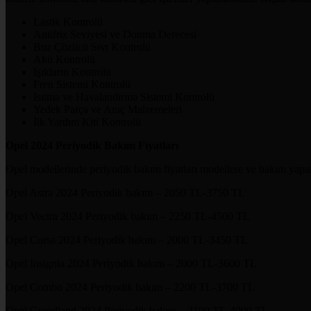
Lastik Kontrolü
Antifriz Seviyesi ve Donma Derecesi
Buz Çözücü Sıvı Kontrolü
Akü Kontrolü
Işıkların Kontrolü
Fren Sistemi Kontrolü
Isıtma ve Havalandırma Sistemi Kontrolü
Yedek Parça ve Araç Malzemeleri
İlk Yardım Kiti Kontrolü
Opel 2024 Periyodik Bakım Fiyatları
Opel modellerinde periyodik bakım fiyatları modellere ve bakım yapan 
Opel Astra 2024 Periyodik bakım – 2050 TL-3750 TL
Opel Vectra 2024 Periyodik bakım – 2250 TL-4500 TL
Opel Corsa 2024 Periyodik bakım – 2000 TL-3450 TL
Opel Insignia 2024 Periyodik bakım – 2000 TL-3600 TL
Opel Combo 2024 Periyodik bakım – 2200 TL-3700 TL
Opel Grandland 2024 Periyodik bakım – 2100 TL-4000 TL