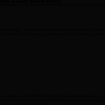
şlık bakım neleri içerir
lmesini sağlar. Bunun yanı sıra güvenlik açısından da oldukça önemli o
lık modelden modele farklılık gösterebilmektedir. Bu nedenle otomobile 
acın durumuna göre farklılık gösterebilir. Araç bakımlarında sadece yağ
likle tüm aksan ve parçalarının kontrol edilmesi ve sorun olan parçaların
ımda ise şu işlemler yapılmaktadır;