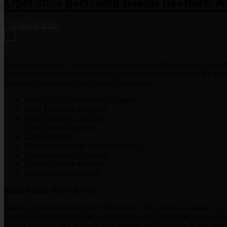
Opel 2024 periyodik bakım fiyatları! Kı
22 Aralık 2023
Otomobil bakımları, aracın performansını uzun yıllar boyunca koruyabi
bakım işlemleri düzenli aralıklarla yaptırılması gerekmektedir. Bu ara
periyodik bakımlarında şu işlemler yapılmakta;
Motor Yağı ve Filtresinin Değişimi
Hava Filtresinin Değişimi
Yakıt Filtresinin Değişimi
Fren Sistemi Kontrolü
Lastik Kontrolü
Direksiyon Sistemi ve Şasi Kontrolü
Soğutma Sistemi Kontrolü
Elektrik Sistemi Kontrolü
Egzoz Sistemi Kontrolü
Kışlık Bakım Neleri İçerir?
Bakım çeşitleri farklılık gösterebilmektedir. Bu bakımlar zamana ve ar
bakımlar da farklı şekillerde yapılabilmektedir. Ağır bakım aracın genel
antifriz kontrolü, akü kontrolü gibi işlemler yapılmaktadır. Kışlık bak