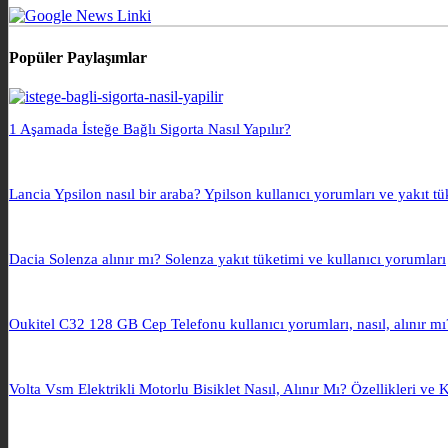
Popüler Paylaşımlar
1 Aşamada İsteğe Bağlı Sigorta Nasıl Yapılır?
Lancia Ypsilon nasıl bir araba? Ypilson kullanıcı yorumları ve yakıt tü
Dacia Solenza alınır mı? Solenza yakıt tüketimi ve kullanıcı yorumları
Oukitel C32 128 GB Cep Telefonu kullanıcı yorumları, nasıl, alınır mı
Volta Vsm Elektrikli Motorlu Bisiklet Nasıl, Alınır Mı? Özellikleri ve 