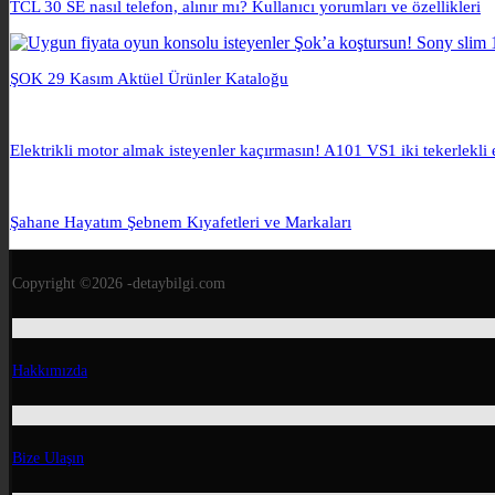
TCL 30 SE nasıl telefon, alınır mı? Kullanıcı yorumları ve özellikleri
ŞOK 29 Kasım Aktüel Ürünler Kataloğu
Elektrikli motor almak isteyenler kaçırmasın! A101 VS1 iki tekerlekli 
Şahane Hayatım Şebnem Kıyafetleri ve Markaları
Copyright ©2026 -detaybilgi.com
Hakkımızda
Bize Ulaşın