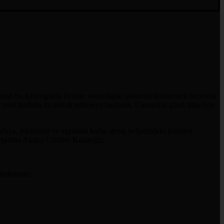
nan bu kataloglarla birlikte vatandaşlar indirimli ürünlerden haberdar
ar yeni haftada da merak edilmeye başlandı. Cumartesi günü itibariyle
gıdaya, tekstilden ev eşyasına kadar geniş yelpazedeki ürünleri
arşamba Aktüel Ürünler Kataloğu;
indirimler;