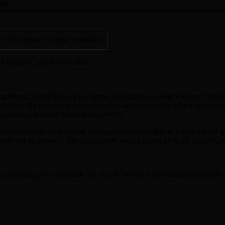
ğu
B Digital Console yorumları
lanan aktüel katalogları birçok kişi tarafından takip ediliyor. Yayınla
abiliyor. Bu nedenle oldukça fazla kişi tarafından takip edilen katalogl
yayınlanacak aktüel kataloğuna çevrildi.
un fiyatlardan ihtiyaçlarını karşılayabilmesini sağlıyor. Elektronikten 
erinden biri de olmakta. İşte uzun süredir merak edilen ŞOK 29 Kasım Ç
 detaybilgi.com adresinde yer alacak. İşte 25 Kasım’da geçerli olacak 