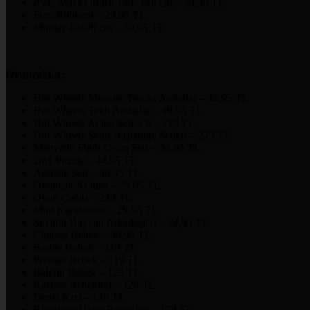
PVC Masa Örtüsü 140×140 cm – 79,95 TL
Fırın Eldiveni – 29,95 TL
Minder 40×40 cm – 59,95 TL
Oyuncaklar:
Hot Wheels Monster Trucks Arabalar – 44,95 TL
Hot Wheels Tekli Arabalar – 49,95 TL
Hot Wheels Araba Seti 5’li – 219 TL
Hot Wheels Şehir Başlangıç Setleri – 279 TL
Manyetik Figür Oyun Seti – 34,95 TL
2in1 Puzzle – 44,95 TL
Aktivite Seti – 89,95 TL
Oyuncak Kutusu – 79,95 TL
Oyun Çadırı – 239 TL
Mini Karakterler – 29,95 TL
Sevimli Hayvan Arkadaşları – 24,95 TL
Chelsea Bebek – 89,95 TL
Barbie Bebek – 119 TL
Prenses Bebek – 119 TL
Balerin Bebek – 129 TL
Kariyer Bebekleri – 129 TL
Deniz Kızı – 149 TL
Büyüleyici Parti Bebekleri – 179 TL