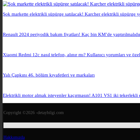
Şok markette elektrikli süpürge satılacak! Karcher elektrikli süpürge 
Renault 2024 periyodik bakım fiyatları! Kaç bin KM’de yaptırılmalıdı
Xiaomi Redmi 12c nasıl telefon, alınır mı? Kullanıcı yorumları ve özell
Yalı Çapkını 46. bölüm kıyafetleri ve markaları
Elektrikli motor almak isteyenler kaçırmasın! A101 VS1 iki tekerlekli 
Copyright ©2026 -detaybilgi.com
Hakkımızda