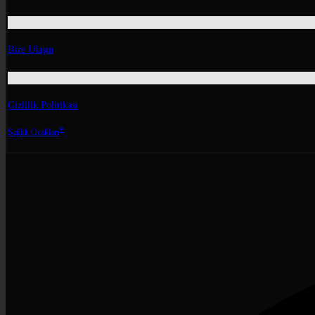
Bize Ulaşın
Gizlilik Politikası
®
Sağlık Ocakları