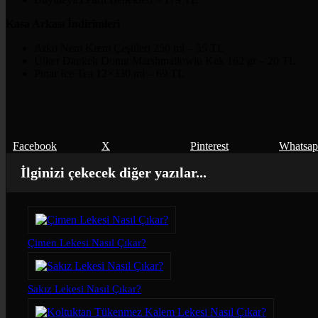
Kasa Arkası İndirimleri
Arko Nem Krem Çeşitleri 250 ml – 55 TL
Ülker Dankek Donut Marshmallowlu Kek 162 gr – 20 TL
Pınar Ice Tea 12×330 ml – 69 TL
Facebook
X
Pinterest
Whatsa
İlginizi çekecek diğer yazılar...
Çimen Lekesi Nasıl Çıkar?
Sakız Lekesi Nasıl Çıkar?