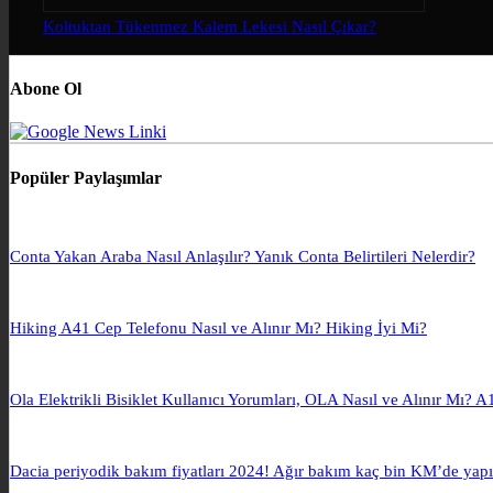
Koltuktan Tükenmez Kalem Lekesi Nasıl Çıkar?
Abone Ol
Popüler Paylaşımlar
Conta Yakan Araba Nasıl Anlaşılır? Yanık Conta Belirtileri Nelerdir?
Hiking A41 Cep Telefonu Nasıl ve Alınır Mı? Hiking İyi Mi?
Ola Elektrikli Bisiklet Kullanıcı Yorumları, OLA Nasıl ve Alınır Mı? 
Dacia periyodik bakım fiyatları 2024! Ağır bakım kaç bin KM’de yapı