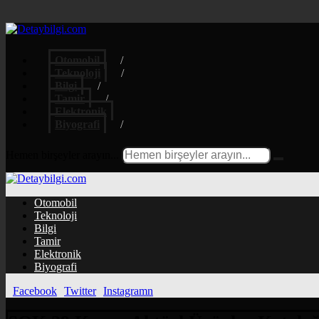
Otomobil
Teknoloji
Bilgi
Tamir
Elektronik
Biyografi
Hemen birşeyler arayın...
Otomobil
Teknoloji
Bilgi
Tamir
Elektronik
Biyografi
Facebook
Twitter
Instagramn