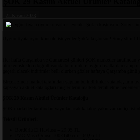
ŞOK 29 Kasım Aktüel Ürünler Katalo
22 Kasım 2023
Uygun fiyata oyun konsolu isteyenler Şok’a koştursun! Sony slim 1T
Her hafta Çarşamba ve Cumartesi günleri ŞOK marketler tarafından yayın
olurken istekleri doğrultusunda bu ürünlere uygun fiyatlardan sahip ol
geçerli olacak indirimler belli olurken gözler haftaya Çarşamba günü 
Birçok zincir market tarafından yapılan bu indirimler vatandaşların uyg
kapsayan aktüel katalogları müşterilerin marketi tercih etme nedenl
ŞOK 29 Kasım Aktüel Ürünler Kataloğu
ŞOK marketler tarafından yayınlanacak katalog yakın zaman içerisinde
Tekstil Ürünleri:
Bordürlü El Havlusu – 29,95 TL
PVC Masa Örtüsü 100×140 cm – 69,95 TL