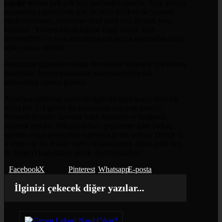
yapılır
sorusu pek çok kişi tarafından sorulur. Açık yaraya
pansuman yapabilmek için ilk önce batikon ile yaranın
etrafı temizlenir. Ardından steril gazlı bez ile açık yara
kapatılır. Yarının büyüklüğüne bağlı olarak ilgili
nemlendirici ve yara kremleri gazlı bezi kapatmadan önce
açık yaraya sürülür.
Pansuman yaparken ellerin dezenfekte edilmesi son derece
önemlidir. Ayrıca pansuman malzemelerinin tek
kullanımlık olması gerekir.
Ameliyat olduktan sonra da ilgili dikişleri koruyabilmek
adına her 2-3 günde bir pansuman yapmak gerekir.
Bölgede ki sütür sayısına bağlı kremleri ve batikonu
yaymak gerekir. Dikişlerin bazı çeşitlerine göre birkaç
günden sonra pansuman yapmaya gerek yoktur. Deride 1-
2 sütür var ise doktor süreci hızlandırmak adına gazlı bez
ile bölgeyi kapatmaya gerek duymayacaktır.
Facebook
X
Pinterest
Whatsapp
E-posta
İlginizi çekecek diğer yazılar...