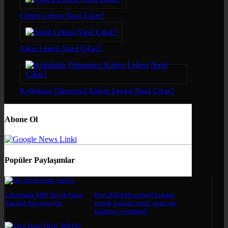
Çimen Lekesi Nasıl Çıkar?
Sakız Lekesi Nasıl Çıkar?
Koltuktan Tükenmez Kalem Lekesi Nasıl Çıkar?
Abone Ol
Popüler Paylaşımlar
5 Aşamada YKS Tercih Nasıl
Kiwi KSI 640 portatif buharlı
Yapılır? İşte detaylar
kırışık giderici nasıl, alınır mı,
kullanıcı yorumları