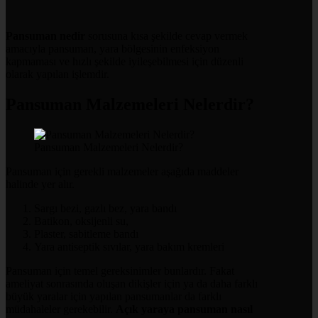
Pansuman nedir
sorusuna kısa şekilde cevap vermek
amacıyla pansuman, yara bölgesinin enfeksiyon
kapmaması ve hızlı şekilde iyileşebilmesi için düzenli
olarak yapılan işlemdir.
Pansuman Malzemeleri Nelerdir?
Pansuman Malzemeleri Nelerdir?
Pansuman için gerekli malzemeler aşağıda maddeler
halinde yer alır.
Sargı bezi, gazlı bez, yara bandı
Batikon, oksijenli su,
Plaster, sabitleme bandı
Yara antiseptik sıvılar, yara bakım kremleri
Pansuman için temel gereksinimler bunlardır. Fakat
ameliyat sonrasında oluşan dikişler için ya da daha farklı
büyük yaralar için yapılan pansumanlar da farklı
müdahaleler gerekebilir.
Açık yaraya pansuman nasıl