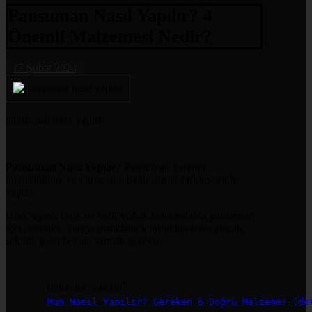
Pansuman Nasıl Yapılır? 4
Önemli Malzemesi Nedir?
17 Şubat 2024
pansuman nasıl yapılır
Pansuman Nasıl Yapılır?
Pansuman yaranın
büyüklüğüne ve durumuna bağlı olarak farklı şekilde
yapılır.
Ufak sıyırık çizik ve hafif yolluk kanamalarda pansuman
için öncelikle yarayı temizlemek ardından hava alacak
şekilde gazlı bez ile sarmak gerekir.
Mum Nasıl Yapılır? Gereken 6 Doğru Malzeme! (de