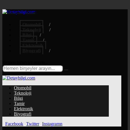
Otomobil
Teknoloji
Bilgi
Tamir
Elektronik
Biyografi
Hemen birşeyler arayın...
Otomobil
Teknoloji
Bilgi
Tamir
Elektronik
Biyografi
Facebook
Twitter
Instagramn