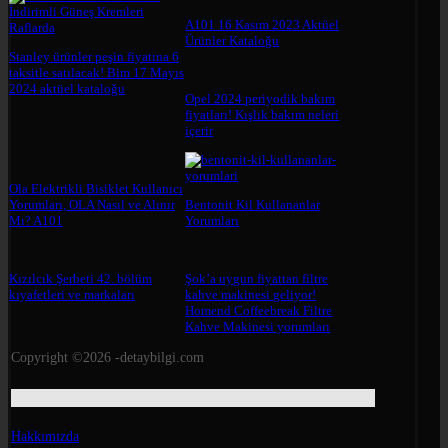
A101 16 Kasım 2023 Aktüel
Ürünler Kataloğu
Stanley ürünler peşin fiyatına 6
taksitle satılacak! Bim 17 Mayıs
2024 aktüel kataloğu
Opel 2024 periyodik bakım
fiyatları! Kışlık bakım neleri
içerir
Ola Elektrikli Bisiklet Kullanıcı
Yorumları, OLA Nasıl ve Alınır
Bentonit Kil Kullananlar
Mı? A101
Yorumları
Kızılcık Şerbeti 42. bölüm
Şok’a uygun fiyattan filtre
kıyafetleri ve markaları
kahve makinesi geliyor!
Homend Coffeebreak Filtre
Kahve Makinesi yorumları
Copyright ©2026 -detaybilgi.com
Hakkımızda